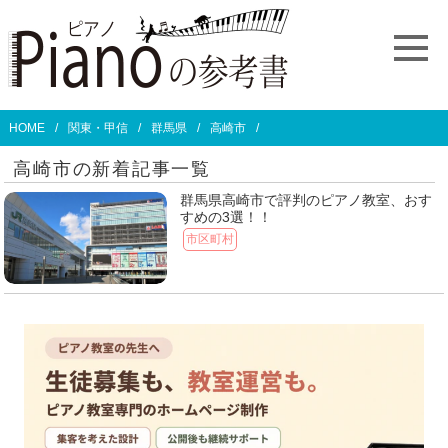
HOME
関東・甲信
群馬県
高崎市
高崎市の新着記事一覧
群馬県高崎市で評判のピアノ教室、おす
すめの3選！！
市区町村