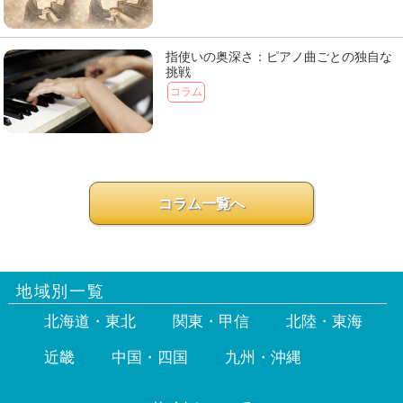
指使いの奥深さ：ピアノ曲ごとの独自な
挑戦
コラム
コラム一覧へ
地域別一覧
北海道・東北
関東・甲信
北陸・東海
近畿
中国・四国
九州・沖縄