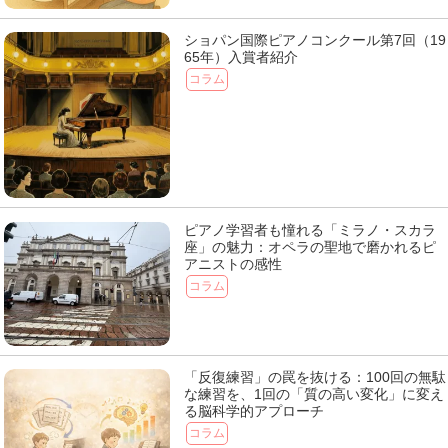
ショパン国際ピアノコンクール第7回（19
65年）入賞者紹介
コラム
ピアノ学習者も憧れる「ミラノ・スカラ
座」の魅力：オペラの聖地で磨かれるピ
アニストの感性
コラム
「反復練習」の罠を抜ける：100回の無駄
な練習を、1回の「質の高い変化」に変え
る脳科学的アプローチ
コラム