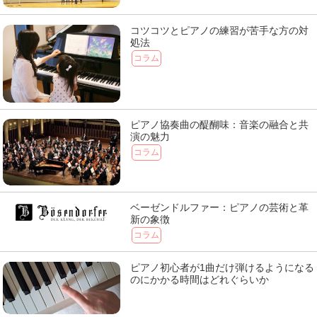
コツコツとピアノの練習が苦手な方の対
処法
コラム
ピアノ協奏曲の醍醐味：音楽の融合と共
演の魅力
コラム
ベーゼンドルファー：ピアノの芸術と革
新の象徴
コラム
ピアノ初心者が1曲だけ弾けるようになる
のにかかる時間はどれぐらいか