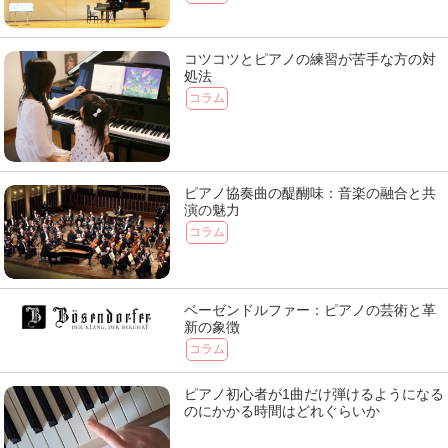
コツコツとピアノの練習が苦手な方の対
処法
コラム
ピアノ協奏曲の醍醐味：音楽の融合と共
演の魅力
コラム
ベーゼンドルファー：ピアノの芸術と革
新の象徴
コラム
ピアノ初心者が1曲だけ弾けるようになる
のにかかる時間はどれぐらいか