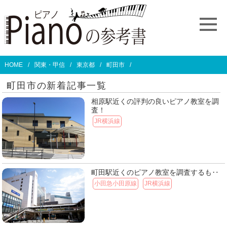
HOME
関東・甲信
東京都
町田市
町田市の新着記事一覧
相原駅近くの評判の良いピアノ教室を調
査！
JR横浜線
町田駅近くのピアノ教室を調査するも‥
小田急小田原線
JR横浜線