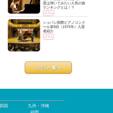
度は弾いてみたい人気の曲
ランキングとは！？
コラム
ショパン国際ピアノコンク
ール第9回（1975年）入賞
者紹介
コラム
コラム一覧へ
四国
九州・沖縄
福岡