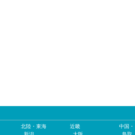
北陸・東海
近畿
中国・
新潟
大阪
鳥取