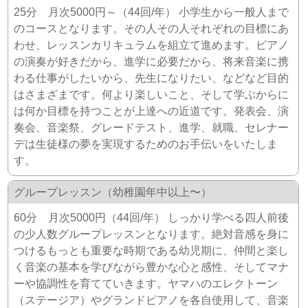
25分 月次5000円～（44回/年） 小学生から一般人まで
のコースとなります。その人その人それぞれの目標にあ
わせ、レッスンカリキュラムを組立て進めます。ピアノ
の演奏が好きだから、進学に必要だから、将来音楽に携
わる仕事がしたいから、先生になりたい、などなど目的
はさまざまです。何より楽しいこと、そして学ぶからに
は何か目標を持つことが上達への近道です。発表会、演
奏会、音楽祭、グレードテスト、進学、就職、セレナー
デは生徒様の夢を実現するためのお手伝いをいたしま
す。
グループレッスン（幼稚園年中以上〜）
60分 月次5000円（44回/年） しっかり学べる四人前後
の少人数グループレッスンとなります。絶対音感を身に
つけるもっとも重要な時期である幼児期に、仲間と楽し
く音楽の基本を学びながら豊かな心と感性、そしてマナ
ーや協調性を育てていきます。ヤマハのエレクトーン
（ステージア）やグランドピアノを各自使用して、音楽