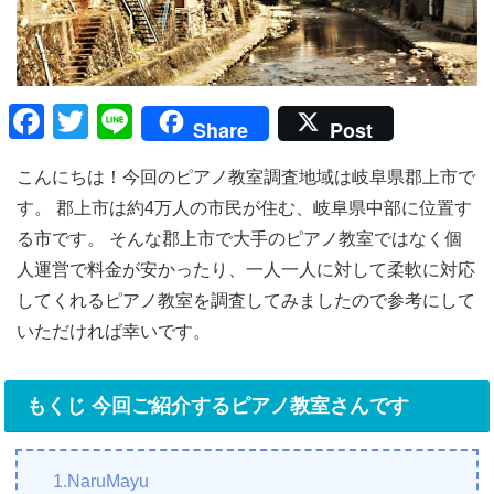
F
T
Li
Share
Post
a
wi
n
こんにちは！今回のピアノ教室調査地域は岐阜県郡上市で
c
tt
e
す。 郡上市は約4万人の市民が住む、岐阜県中部に位置す
e
er
る市です。 そんな郡上市で大手のピアノ教室ではなく個
b
人運営で料金が安かったり、一人一人に対して柔軟に対応
o
してくれるピアノ教室を調査してみましたので参考にして
o
いただければ幸いです。
k
もくじ 今回ご紹介するピアノ教室さんです
1.NaruMayu