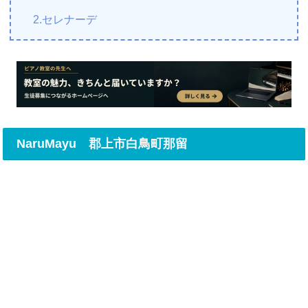
2.セレナーデ
NaruMayu 郡上市白鳥町那留