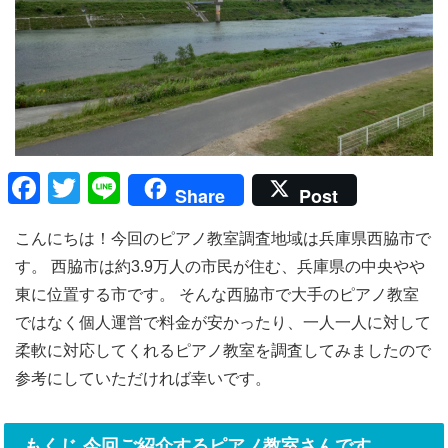
F
T
Li
Share
Post
a
wi
n
こんにちは！今回のピアノ教室調査地域は兵庫県西脇市で
c
tt
e
す。 西脇市は約3.9万人の市民が住む、兵庫県の中央やや
e
er
東に位置する市です。 そんな西脇市で大手のピアノ教室
b
ではなく個人運営で料金が安かったり、一人一人に対して
o
柔軟に対応してくれるピアノ教室を調査してみましたので
o
参考にしていただければ幸いです。
k
もくじ 今回ご紹介するピアノ教室さんです