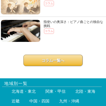
コラム
指使いの奥深さ：ピアノ曲ごとの独自な
挑戦
コラム
コラム一覧へ
地域別一覧
北海道・東北
関東・甲信
北陸・東海
近畿
中国・四国
九州・沖縄