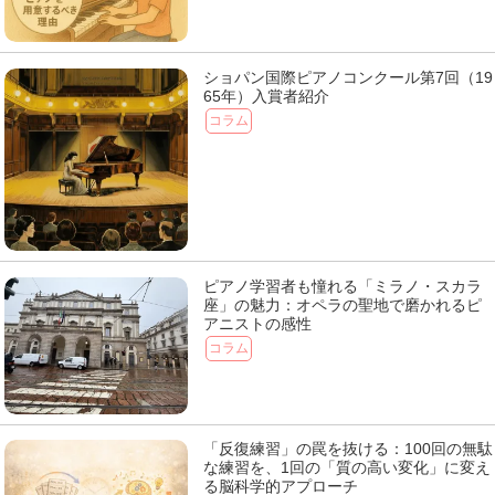
ショパン国際ピアノコンクール第7回（19
65年）入賞者紹介
コラム
ピアノ学習者も憧れる「ミラノ・スカラ
座」の魅力：オペラの聖地で磨かれるピ
アニストの感性
コラム
「反復練習」の罠を抜ける：100回の無駄
な練習を、1回の「質の高い変化」に変え
る脳科学的アプローチ