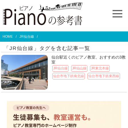
HOME
JR仙台線
「JR仙台線」タグを含む記事一覧
仙台駅近くのピアノ教室、おすすめの3教
室
JR仙台線
JR仙山線
JR東北本線
仙台市地下鉄南北線
仙台市地下鉄東西線