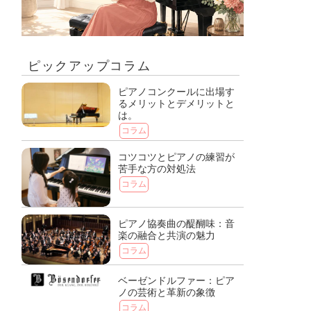
ピックアップコラム
ピアノコンクールに出場す
るメリットとデメリットと
は。
コラム
コツコツとピアノの練習が
苦手な方の対処法
コラム
ピアノ協奏曲の醍醐味：音
楽の融合と共演の魅力
コラム
ベーゼンドルファー：ピア
ノの芸術と革新の象徴
コラム