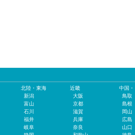
北陸・東海
近畿
中国・
新潟
大阪
鳥取
富山
京都
島根
石川
滋賀
岡山
福井
兵庫
広島
岐阜
奈良
山口