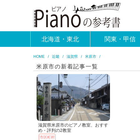
北海道・東北
関東・甲信
HOME
近畿
滋賀県
米原市
米原市の新着記事一覧
滋賀県米原市のピアノ教室、おすす
め・評判の2教室
市区町村