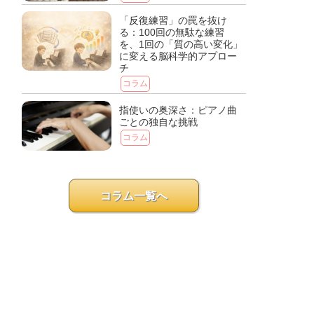
「反復練習」の罠を抜け
る：100回の無駄な練習
を、1回の「質の高い変化」
に変える脳科学的アプロー
チ
コラム
指使いの奥深さ：ピアノ曲
ごとの独自な挑戦
コラム
コラム一覧へ