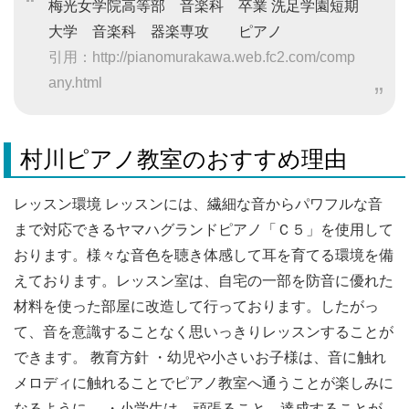
梅光女学院高等部 音楽科 卒業 洗足学園短期
大学 音楽科 器楽専攻 ピアノ
引用：http://pianomurakawa.web.fc2.com/comp
any.html
村川ピアノ教室のおすすめ理由
レッスン環境 レッスンには、繊細な音からパワフルな音
まで対応できるヤマハグランドピアノ「Ｃ５」を使用して
おります。様々な音色を聴き体感して耳を育てる環境を備
えております。レッスン室は、自宅の一部を防音に優れた
材料を使った部屋に改造して行っております。したがっ
て、音を意識することなく思いっきりレッスンすることが
できます。 教育方針 ・幼児や小さいお子様は、音に触れ
メロディに触れることでピアノ教室へ通うことが楽しみに
なるように。 ・小学生は、頑張ること、達成することが