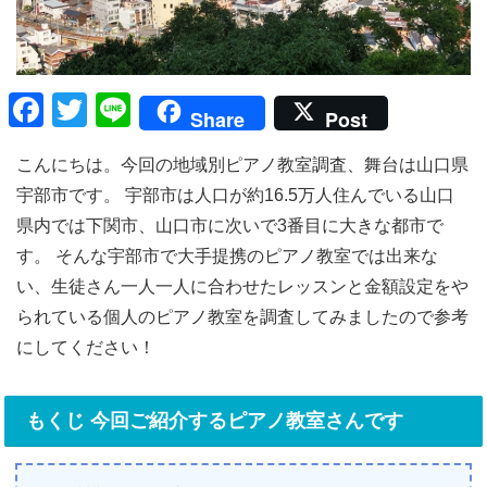
F
T
Li
Share
Post
a
wi
n
こんにちは。今回の地域別ピアノ教室調査、舞台は山口県
c
tt
e
宇部市です。 宇部市は人口が約16.5万人住んでいる山口
e
er
県内では下関市、山口市に次いで3番目に大きな都市で
b
す。 そんな宇部市で大手提携のピアノ教室では出来な
o
い、生徒さん一人一人に合わせたレッスンと金額設定をや
o
られている個人のピアノ教室を調査してみましたので参考
k
にしてください！
もくじ 今回ご紹介するピアノ教室さんです