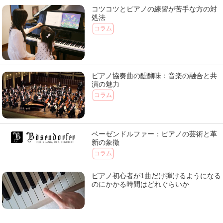
コツコツとピアノの練習が苦手な方の対
処法
コラム
ピアノ協奏曲の醍醐味：音楽の融合と共
演の魅力
コラム
ベーゼンドルファー：ピアノの芸術と革
新の象徴
コラム
ピアノ初心者が1曲だけ弾けるようになる
のにかかる時間はどれぐらいか