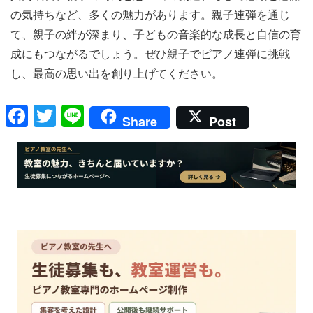
の気持ちなど、多くの魅力があります。親子連弾を通じ
て、親子の絆が深まり、子どもの音楽的な成長と自信の育
成にもつながるでしょう。ぜひ親子でピアノ連弾に挑戦
し、最高の思い出を創り上げてください。
F
T
Li
Share
Post
a
wi
n
c
tt
e
e
er
b
o
o
k