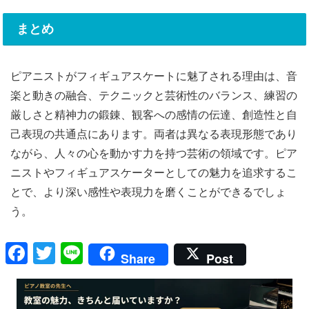
まとめ
ピアニストがフィギュアスケートに魅了される理由は、音
楽と動きの融合、テクニックと芸術性のバランス、練習の
厳しさと精神力の鍛錬、観客への感情の伝達、創造性と自
己表現の共通点にあります。両者は異なる表現形態であり
ながら、人々の心を動かす力を持つ芸術の領域です。ピア
ニストやフィギュアスケーターとしての魅力を追求するこ
とで、より深い感性や表現力を磨くことができるでしょ
う。
F
T
Li
Share
Post
a
wi
n
c
tt
e