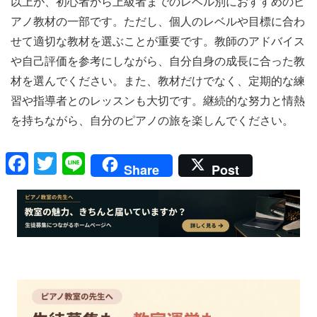
以上が、初心者から上級者までのレベル別におすすめのピ
アノ教材の一部です。ただし、個人のレベルや目標に合わ
せて適切な教材を選ぶことが重要です。教師のアドバイス
や自己評価を参考にしながら、自分自身の成長に合った教
材を選んでください。また、教材だけでなく、定期的な練
習や指導者とのレッスンも大切です。継続的な努力と情熱
を持ちながら、自分のピアノの旅を楽しんでください。
F
T
Li
Share
Post
a
wi
n
c
tt
e
e
er
b
o
o