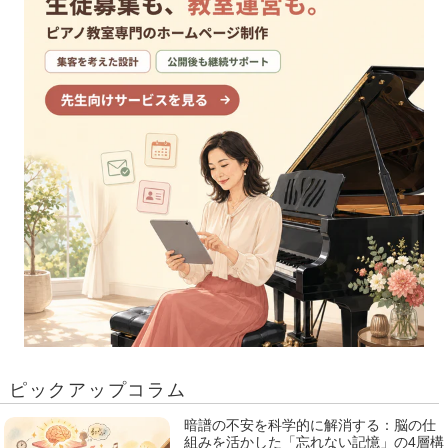
k
ピックアップコラム
暗譜の不安を科学的に解消する：脳の仕
組みを活かした「忘れない記憶」の4層構