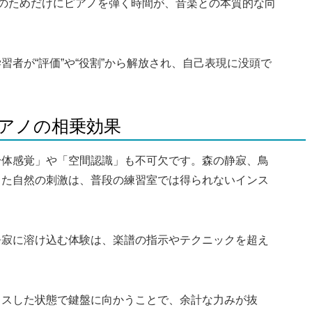
分のためだけにピアノを弾く時間が、音楽との本質的な向
者が“評価”や“役割”から解放され、自己表現に没頭で
ピアノの相乗効果
身体感覚」や「空間認識」も不可欠です。森の静寂、鳥
った自然の刺激は、普段の練習室では得られないインス
静寂に溶け込む体験は、楽譜の指示やテクニックを超え
。
クスした状態で鍵盤に向かうことで、余計な力みが抜