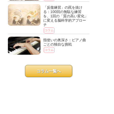
「反復練習」の罠を抜け
る：100回の無駄な練習
を、1回の「質の高い変化」
に変える脳科学的アプロー
チ
コラム
指使いの奥深さ：ピアノ曲
ごとの独自な挑戦
コラム
コラム一覧へ