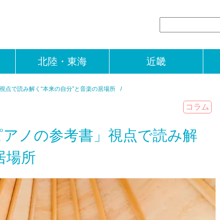
北陸・東海
近畿
視点で読み解く“本来の自分”と音楽の居場所
コラム
ピアノの参考書」視点で読み解
居場所