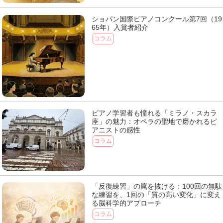
ショパン国際ピアノコンクール第7回（19
65年）入賞者紹介
コラム
ピアノ学習者も憧れる「ミラノ・スカラ
座」の魅力：オペラの聖地で磨かれるピ
アニストの感性
コラム
「反復練習」の罠を抜ける：100回の無駄
な練習を、1回の「質の高い変化」に変え
る脳科学的アプローチ
コラム