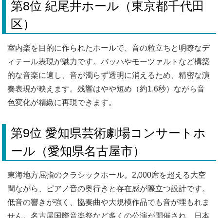
第8位 紀尾井ホール（東京都千代田
区）
室内楽を目的に作られたホールで、音の粒立ちと明瞭なデ
ィテール表現が魅力です。バッハやモーツァルトなど構築
的な音楽に適し、音が濁らず透明に消えるため、精密な演
奏表現が映えます。残響はやや短め（約1.6秒）ながら音
色変化が精緻に再現できます。
第9位 愛知県芸術劇場コンサートホ
ール（愛知県名古屋市）
東海地方屈指のクラシックホール。2,000席を超える大空
間ながら、ピアノ音の奥行きと存在感が際立つ設計です。
低音の響きが強く、協奏曲や大規模作品でも音が埋もれま
せん。名古屋国際音楽祭など多くの公演が開催され、日本