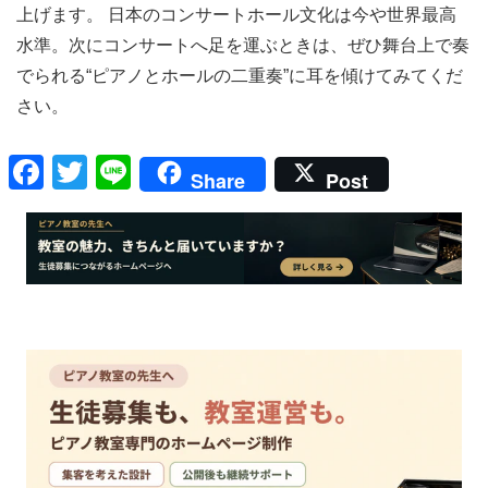
上げます。 日本のコンサートホール文化は今や世界最高
水準。次にコンサートへ足を運ぶときは、ぜひ舞台上で奏
でられる“ピアノとホールの二重奏”に耳を傾けてみてくだ
さい。
F
T
Li
Share
Post
a
wi
n
c
tt
e
e
er
b
o
o
k