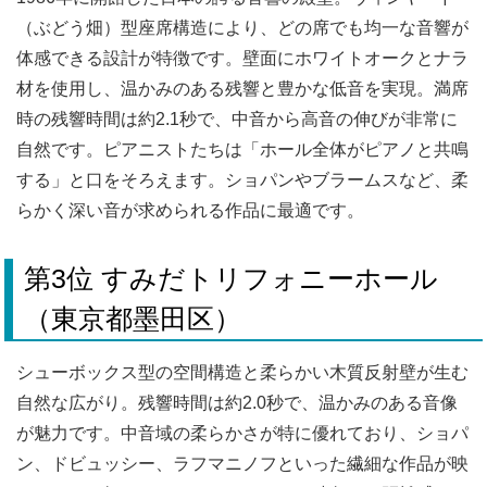
（ぶどう畑）型座席構造により、どの席でも均一な音響が
体感できる設計が特徴です。壁面にホワイトオークとナラ
材を使用し、温かみのある残響と豊かな低音を実現。満席
時の残響時間は約2.1秒で、中音から高音の伸びが非常に
自然です。ピアニストたちは「ホール全体がピアノと共鳴
する」と口をそろえます。ショパンやブラームスなど、柔
らかく深い音が求められる作品に最適です。
第3位 すみだトリフォニーホール
（東京都墨田区）
シューボックス型の空間構造と柔らかい木質反射壁が生む
自然な広がり。残響時間は約2.0秒で、温かみのある音像
が魅力です。中音域の柔らかさが特に優れており、ショパ
ン、ドビュッシー、ラフマニノフといった繊細な作品が映