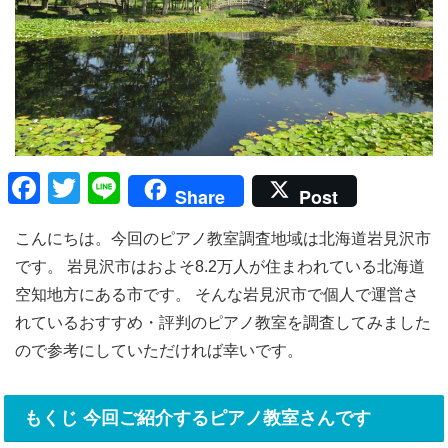
F
T
Li
Share
Post
a
wi
n
こんにちは。今回のピアノ教室調査地域は北海道岩見沢市
c
tt
e
です。 岩見沢市はおよそ8.2万人が住まわれている北海道
e
er
空知地方にある市です。 そんな岩見沢市で個人で運営さ
b
れているおすすめ・評判のピアノ教室を調査してみました
o
ので参考にしていただければ幸いです。
o
k
もくじ 今回ご紹介するピアノ教室さんです