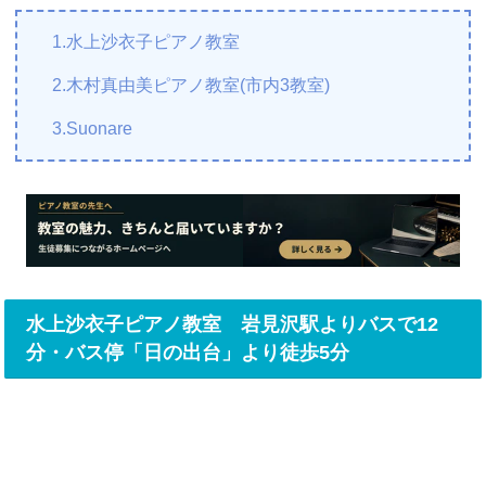
1.水上沙衣子ピアノ教室
2.木村真由美ピアノ教室(市内3教室)
3.Suonare
水上沙衣子ピアノ教室 岩見沢駅よりバスで12
分・バス停「日の出台」より徒歩5分