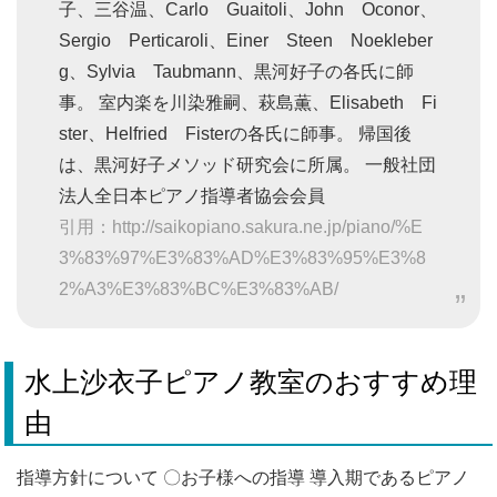
子、三谷温、Carlo Guaitoli、John Oconor、
Sergio Perticaroli、Einer Steen Noekleber
g、Sylvia Taubmann、黒河好子の各氏に師
事。 室内楽を川染雅嗣、萩島薫、Elisabeth Fi
ster、Helfried Fisterの各氏に師事。 帰国後
は、黒河好子メソッド研究会に所属。 一般社団
法人全日本ピアノ指導者協会会員
引用：http://saikopiano.sakura.ne.jp/piano/%E
3%83%97%E3%83%AD%E3%83%95%E3%8
2%A3%E3%83%BC%E3%83%AB/
水上沙衣子ピアノ教室のおすすめ理
由
指導方針について 〇お子様への指導 導入期であるピアノ