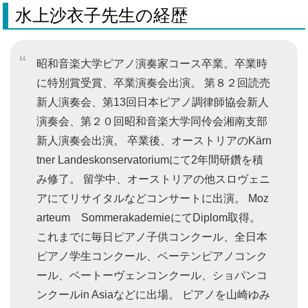
水上沙衣子先生の経歴
昭和音楽大学ピアノ演奏家コース卒業。卒業時
に特別賞受賞、卒業演奏会出演。 第８２回読売
新人演奏会、第13回日本ピアノ調律師協会新人
演奏会、第２０回昭和音楽大学同伶会湘南支部
新人演奏会出演。 卒業後、オーストリアのKärn
tner Landeskonservatoriumにて2年間研鑽を積
み修了。 留学中、オーストリアの他スロヴェニ
アにてリサイタルなどコンサートに出演。 Moz
arteum SommerakademieにてDiplom取得。
これまでに毎日ピアノ子供コンクール、全日本
ピアノ学生コンクール、ベーテンピアノコンク
ール、ベートーヴェンコンクール、ショパンコ
ンクールin Asiaなどに出場。 ピアノを山崎ゆみ