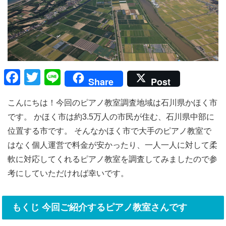
F
T
Li
Share
Post
a
wi
n
こんにちは！今回のピアノ教室調査地域は石川県かほく市
c
tt
e
です。 かほく市は約3.5万人の市民が住む、石川県中部に
e
er
位置する市です。 そんなかほく市で大手のピアノ教室で
b
はなく個人運営で料金が安かったり、一人一人に対して柔
o
軟に対応してくれるピアノ教室を調査してみましたので参
o
考にしていただければ幸いです。
k
もくじ 今回ご紹介するピアノ教室さんです