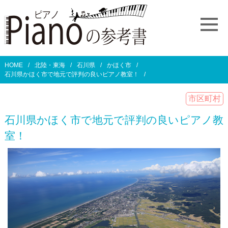
HOME
北陸・東海
石川県
かほく市
石川県かほく市で地元で評判の良いピアノ教室！
市区町村
石川県かほく市で地元で評判の良いピアノ教
室！