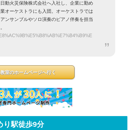
上日動火災保険株式会社へ入社し、企業に勤め
企業オーケストラにも入団。オーケストラでは
、アンサンブルやソロ演奏のピアノ伴奏を担当
る。
om/%E8%AC%9B%E5%B8%AB%E7%B4%B9%E
楽教室のホームページへ行く
めり駅徒歩9分