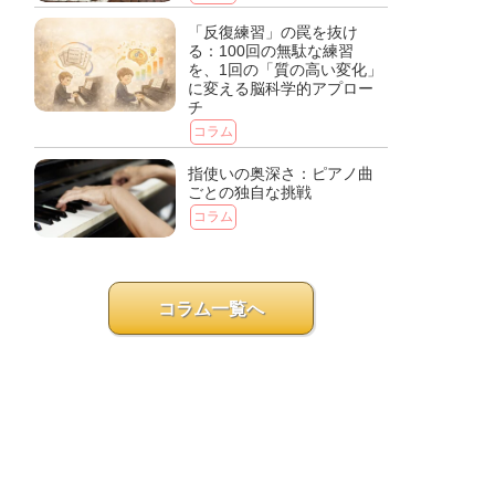
「反復練習」の罠を抜け
る：100回の無駄な練習
を、1回の「質の高い変化」
に変える脳科学的アプロー
チ
コラム
指使いの奥深さ：ピアノ曲
ごとの独自な挑戦
コラム
コラム一覧へ