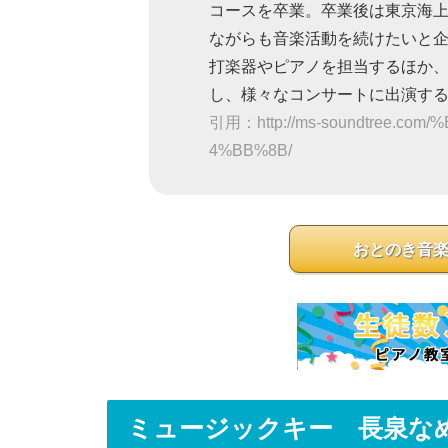
コースを卒業。卒業後は東京海
ながらも音楽活動を続けたいと
打楽器やピアノを担当するほか
し、様々なコンサートに出演す
引用：http://ms-soundtree.c
4%BB%8B/
おとのき音
ミュージックキー 長泉な