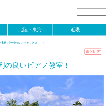
北陸・東海
近畿
で地元で評判の良いピアノ教室！
市区町村
判の良いピアノ教室！