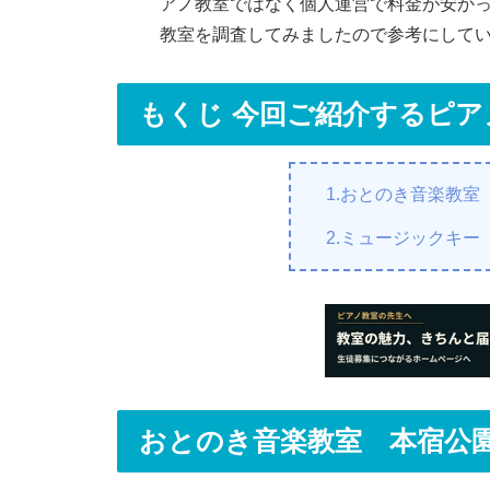
アノ教室ではなく個人運営で料金が安か
b
教室を調査してみましたので参考にして
o
o
もくじ 今回ご紹介するピ
k
1.おとのき音楽教室
2.ミュージックキー
おとのき音楽教室 本宿公