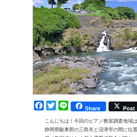
F
T
Li
Share
Post
a
wi
n
こんにちは！今回のピアノ教室調査地域は
c
tt
e
静岡県駿東郡の三島市と沼津市の間に位置
e
er