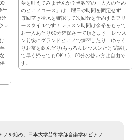
00
夢を叶えてみませんか？当教室の「大人のため
験生
のピアノコース」は、曜日や時間を固定せず、
5分
毎回空き状況を確認して次回分を予約するフリ
齢やレ
ースタイルです！レッスン時間は余裕をもって
お一人あたり60分確保させて頂きます。レッス
は
ン前後にグランドピアノで練習したり、ゆっく
寧
りお茶を飲んだり(もちろんレッスンだけ受講し
な
て早く帰ってもOK！)、60分の使い方は自由で
伴
す。
アノを始め、日本大学芸術学部音楽学科ピアノ