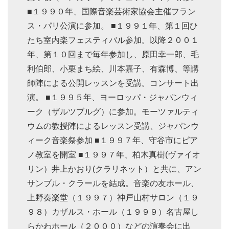
■１９９０年、国際音楽芸術家協会主催フラン
ス・パリ公演に参加。 ■１９９１年、第１回ひ
たち室内楽フェスティバル参加。以降２００１
年、第１０回まで毎年参加し、原田幸一郎、毛
利伯郎、小栗まち絵、川本嘉子、有森博、等講
師陣による公開レッスンを受講。コンサート出
演。 ■１９９５年、ヨーロッパ・ジャパンウィ
ーク（ザルツブルグ）に参加。モーツァルティ
ウムの教授陣によるレッスン受講、ジャパンウ
ィーク音楽祭参加 ■１９９７年、守谷市にピア
ノ教室を開室 ■１９９７年、柏木真樹(ヴァイオ
リン）井上かおり(クラリネット）と共に、アン
サンブル・クラールを結成。音楽の友ホール、
上野奏楽堂（１９９７）神戸山村サロン（１９
９８）カザルス・ホール（１９９９）名古屋し
らかわホール（２０００）などの演奏会に出