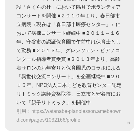
設「さくらの杜」において隔月でボランティア
コンサートを開催 ■２０１０年より、春日部市
立病院（現在は「春日部市医療センター」）に
おいて病棟コンサート継続中 ■２０１１～１６
年、守谷市の認証保育園で午前中は保育士とし
て勤務 ■２０１３年、グレンツェン・ピアノコ
ンクール指導者賞受賞 ■２０１３年より、高齢
者サロンのお年寄りと保育園児のコラボによる
「異世代交流コンサート」を企画継続中 ■２０
１５年、NPO法人日本こども教育センター認定
リトミック講師資格取得、日立市と守谷市にお
いて「親子リトミック」を開催中
引用：https://watanabe-pianolesson.amebaown
d.com/pages/1032166/profile