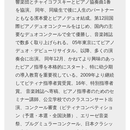
響楽団とチャイコフスキーとピアノ協奏曲1番
を協演。 同年、同級生で後に人生のパートナー
ともなる濱本愛とピアノデュオ結成。第12回国
際ピアノデュオコンクールをはじめ、国内の主
要なデュオコンクールで全て優勝し、音楽雑誌
で数多く取り上げられる。 05年東京にてピアノ
デュオ・デビューリサイタル。以降、多くの演
奏会に出演。 同年12月、かねてより興味のあっ
たピアノ指導を本格的にスタート、特に幼少期
の導入教育を重要視している。2009年より継続
してピティナ指導者賞受賞。16年、特別指導者
賞。 音楽雑誌へ寄稿、ピアノ指導者のためのセ
ミナー講師、公立学校でのクラスコンサート出
演、コンクール審査（ピティナコンペティショ
ン（予選・本選・全国決勝）、エリーゼ音楽
祭、ブルグミュラーコンクール、日本クラシッ