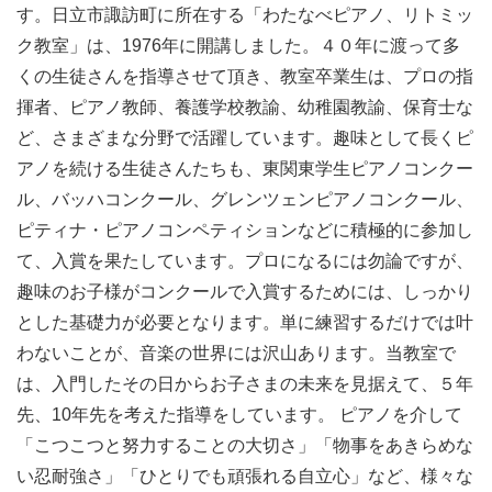
す。日立市諏訪町に所在する「わたなべピアノ、リトミッ
ク教室」は、1976年に開講しました。４０年に渡って多
くの生徒さんを指導させて頂き、教室卒業生は、プロの指
揮者、ピアノ教師、養護学校教諭、幼稚園教諭、保育士な
ど、さまざまな分野で活躍しています。趣味として長くピ
アノを続ける生徒さんたちも、東関東学生ピアノコンクー
ル、バッハコンクール、グレンツェンピアノコンクール、
ピティナ・ピアノコンペティションなどに積極的に参加し
て、入賞を果たしています。プロになるには勿論ですが、
趣味のお子様がコンクールで入賞するためには、しっかり
とした基礎力が必要となります。単に練習するだけでは叶
わないことが、音楽の世界には沢山あります。当教室で
は、入門したその日からお子さまの未来を見据えて、５年
先、10年先を考えた指導をしています。 ピアノを介して
「こつこつと努力することの大切さ」「物事をあきらめな
い忍耐強さ」「ひとりでも頑張れる自立心」など、様々な