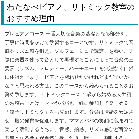
わたなべピアノ、リトミック教室の
おすすめ理由
プレピアノコース 一番大切な音楽の基礎となる部分を、
丁寧に時間をかけて学習するコースです。リトミックで音
感やリズム感を鍛え、ソルフェージュで読譜力を養い、実
際に楽器を使って音として再現することによって音楽の三
要素（リズム、メロディー、ハーモニー）を無理なく自然
に体得させます。ピアノを習わせたいけれどまだ早いか
な？と思われる方は、このコースから始められることをお
奨め致します。 リトミックコース １歳から始める人生初
のお稽古ごとは、ママやパパも一緒に参加して楽しめる
「親子リトミック」をお奨めします。音楽は情緒を安定さ
せ、脳の発育を促進します。ママとパパの笑顔に包まれて
楽しく活動するうちに、音感、拍感、リズム感など音楽の
基盤となる要素が自然に身に付き、聴く力、判断する力、