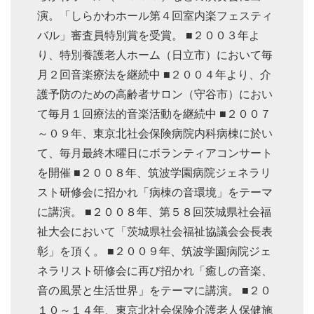
演。「しらかわホール第４回室内楽フェスティ
バル」審査員特別賞を受賞。 ■２００３年よ
り、特別養護老人ホーム（日立市）において毎
月２回音楽療法を継続中 ■２００４年より、介
護予防のための高齢者サロン（守谷市）におい
て毎月１回療法的音楽活動を継続中 ■２００７
～０９年、東京北社会保険病院内科病棟に於い
て、毎月最終木曜日にボランティアコンサート
を開催 ■２００８年、筑波学園病院ジェネラリ
スト研修会に招かれ「病棟の音環境」をテーマ
に講演。 ■２００８年、第５８回茨城県社会福
祉大会において「茨城県社会福祉協議会会長表
彰」を頂く。 ■２００９年、筑波学園病院ジェ
ネラリスト研修会に再び招かれ「癒しの音楽、
音の風景と生活世界」をテーマに講演。 ■２０
１０～１４年、東京北社会保険介護老人保健施