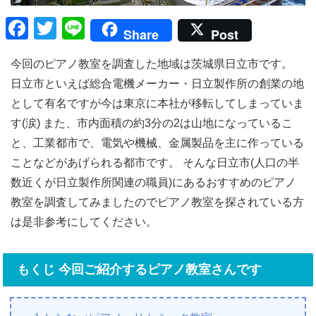
F
T
Li
Share
Post
a
wi
n
今回のピアノ教室を調査した地域は茨城県日立市です。
c
tt
e
日立市といえば総合電機メーカー・日立製作所の創業の地
e
er
として有名ですが今は東京に本社が移転してしまっていま
b
す(涙) また、市内面積の約3分の2は山地になっているこ
o
と、工業都市で、電気や機械、金属製品を主に作っている
o
ことなどがあげられる都市です。 そんな日立市(人口の半
k
数近くが日立製作所関連の職員)にあるおすすめのピアノ
教室を調査してみましたのでピアノ教室を探されている方
は是非参考にしてください。
もくじ 今回ご紹介するピアノ教室さんです