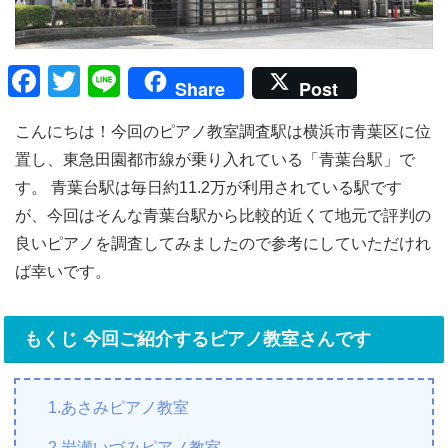
F
T
Li
Share
Post
a
wi
n
こんにちは！今回のピアノ教室調査駅は横浜市青葉区に位
c
tt
e
置し、東急田園都市線が乗り入れている「青葉台駅」で
e
er
す。 青葉台駅は毎日約11.2万が利用されている駅です
b
が、今回はそんな青葉台駅から比較的近くて地元で評判の
o
良いピアノを調査してみましたので参考にしていただけれ
o
ば幸いです。
k
もくじ 今回ご紹介するピアノ教室さんです
1.あさみピアノ教室
2.岩瀬いづみピアノ教室