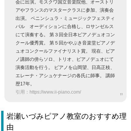
会に出演。モスクワ国立音楽院他、オーストリ
アやフランスのマスタークラスに参加、演奏会
出演。 ペニンシュラ・ミュージックフェスティ
バル オーディションに合格し、ロサンゼルス
にて演奏する。 第３回全日本ピアノデュオコン
クール優秀賞。 第５回かやぶき音楽堂ピアノデ
ュオコンクールファイナリスト賞。 現在、ピア
ノ講師の傍らソロ、トリオ、ピアノデュオにて
演奏活動を行う。 ピアノを山岡望、日高正枝、
エレーナ・アシュケナージの各氏に師事。 講師
歴17年。
引用：https://www.ii-piano.com/
岩瀬いづみピアノ教室のおすすめ理
由