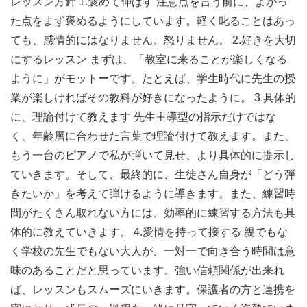
レッスン方針 1.褒めて伸ばす 注意点を言う前に、よかっ
た点をまず褒めるようにしています。軽く叱ることはあっ
ても、感情的にはなりません。怒りません。 2.好きを大切
にするレッスン まずは、「教室に来ることが楽しくなる
ように」がモットーです。たとえば、学生時代に先生の授
業が楽しければその教科が好きになったように。 3.具体的
に、理論付けて教えます 先生主導型の指示だけではな
く、年齢層に合わせた言葉で理論付けて教えます。また、
もう一台のピアノで私が弾いて見せ、より具体的に提示し
ていきます。そして、最終的に、生徒さん自身が「どう弾
きたいか」を考えて弾けるように導きます。また、練習時
間がたくさん取れない方には、効率的に練習する方法も具
体的に教えていきます。 4.愛情を持って接する 親でもな
く学校の先生でもない大人が、一対一で向き合う時間は意
味のあることだと思っています。強い信頼関係が出来れ
ば、レッスンもスムーズにいきます。保護者の方と連携を