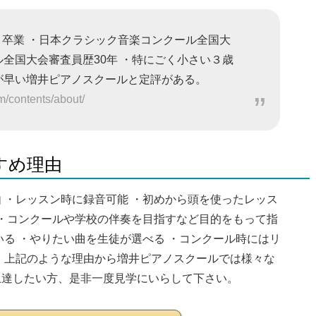
）卒業 ・日本クラシック音楽コンクール全国大
ル全国大会審査員歴30年 ・特にごく小さい３歳
が早い増井ピアノスクールと定評がある。
/contents/about/
すめ理由
 ・レッスン時に録音可能 ・初めから頭を使ったレッス
 ・コンクールや学校の伴奏を目指すなど目的をもって指
いる ・やりたい曲を生徒が選べる ・コンクール時にはリ
 上記のような理由から増井ピアノスクールでは様々な
上達したい方、是非一度見学にいらして下さい。