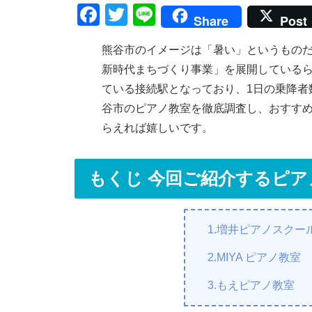
F
T
Li
Share
Post
a
wi
n
熊谷市のイメージは「暑い」というものだ
c
tt
e
新時代まちづくり事業」を展開しているら
e
er
ている接続駅となっており、1日の乗降者数が
b
谷市のピアノ教室を徹底調査し、おすす
o
らえれば嬉しいです。
o
k
もくじ 今回ご紹介するピ
1.増井ピアノスクー
2.MIYA ピアノ教室
3.もえピアノ教室