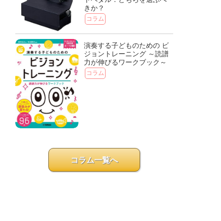
きか？
コラム
演奏する子どものための ビ
ジョントレーニング ～読譜
力が伸びるワークブック～
コラム
コラム一覧へ