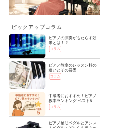
ピックアップコラム
ピアノの演奏がもたらす効
果とは！？
コラム
ピアノ教室のレッスン料の
違いとその要因
コラム
中級者におすすめ！ピアノ
教本ランキング ベスト5
コラム
ピアノ補助ペダルとアシス
トペダル：どちらを選ぶべ