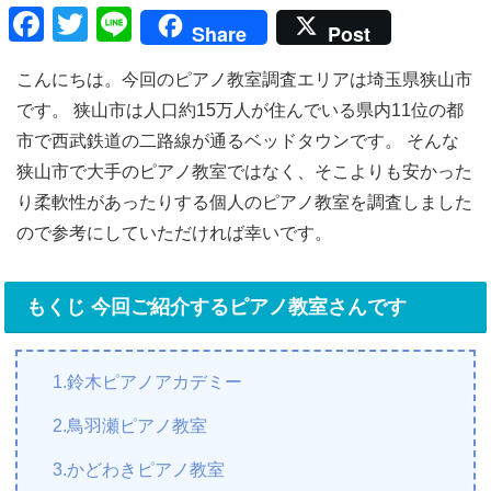
F
T
Li
Share
Post
a
wi
n
こんにちは。今回のピアノ教室調査エリアは埼玉県狭山市
c
tt
e
です。 狭山市は人口約15万人が住んでいる県内11位の都
e
er
市で西武鉄道の二路線が通るベッドタウンです。 そんな
b
狭山市で大手のピアノ教室ではなく、そこよりも安かった
o
り柔軟性があったりする個人のピアノ教室を調査しました
o
ので参考にしていただければ幸いです。
k
もくじ 今回ご紹介するピアノ教室さんです
1.鈴木ピアノアカデミー
2.鳥羽瀬ピアノ教室
3.かどわきピアノ教室