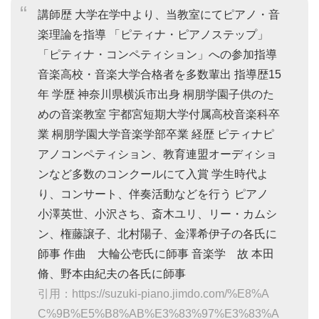
講師歴 大学在学中より、当教室にてピアノ・音
楽理論を指導 「ピティナ・ピアノステップ」
「ピティナ・コンペティション」への参加指導
音楽高校・音楽大学合格者を多数輩出 指導歴15
年 学歴 神奈川県横浜市出身 桐朋学園子供のた
めの音楽教室 宇都宮短期大学付属高校音楽科卒
業 桐朋学園大学音楽学部卒業 経歴 ピティナピ
アノコンペティション、教育連盟オーディショ
ンなど多数のコンクールにて入賞 学生時代よ
り、コンサート、伴奏活動などを行う ピアノ
小澤英世、小沢さち、斎木ユリ、リー・カムシ
ン、権藤譲子、北村陽子、金澤希伊子の各氏に
師事 作曲 大輪公壱氏に師事 音楽学 故 本田
脩、野本由紀夫の各氏に師事
引用：https://suzuki-piano.jimdo.com/%E8%A
C%9B%E5%B8%AB%E3%83%97%E3%83%A