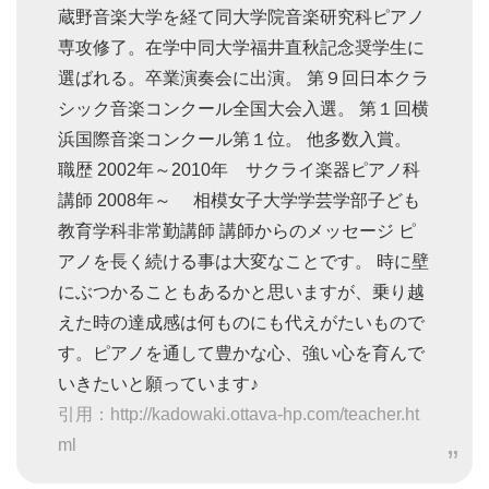
蔵野音楽大学を経て同大学院音楽研究科ピアノ
専攻修了。在学中同大学福井直秋記念奨学生に
選ばれる。卒業演奏会に出演。 第９回日本クラ
シック音楽コンクール全国大会入選。 第１回横
浜国際音楽コンクール第１位。 他多数入賞。
職歴 2002年～2010年 サクライ楽器ピアノ科
講師 2008年～ 相模女子大学学芸学部子ども
教育学科非常勤講師 講師からのメッセージ ピ
アノを長く続ける事は大変なことです。 時に壁
にぶつかることもあるかと思いますが、乗り越
えた時の達成感は何ものにも代えがたいもので
す。ピアノを通して豊かな心、強い心を育んで
いきたいと願っています♪
引用：http://kadowaki.ottava-hp.com/teacher.ht
ml