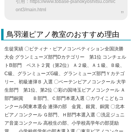
引用：https://www.tobase-pianokyoshitsu.com/c
ont3/main.html
鳥羽瀬ピアノ教室のおすすめ理由
生徒実績 〇ピティナ・ピアノコンペティション全国決勝
大会 グランミューズ部門Dカテゴリー 第1位 コンチェル
トB部門 ベスト２賞（第2位） Ａ２級、Ａ１級、Ｂ級、
C級、グランミューズG級、グランミューズ部門Ｙカテゴ
リー、初級連弾Ｂ 入選 〇ベーテンピアノコンクール 大学
生部門 第1位、第2位 〇彩の国埼玉ピアノコンクール Ａ
部門銅賞 Ｂ部門、Ｃ部門本選入選 〇カワイこどもコ
ンクール関東本選会 連弾の部 金賞、銀賞、銅賞 〇北本
ピアノコンクール Ｇ部門、Ｈ部門本選入選 〇洗足ジュニ
ア音楽コンクール 高校生の部、小学校高学年の部奨励
賞 小学校低学年の部本選入選 〇東京ピアノコンクー