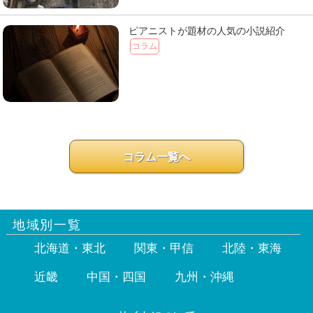
ピアニストが題材の人気の小説紹介
コラム
コラム一覧へ
地域別一覧
北海道・東北
関東・甲信
北陸・東海
近畿
中国・四国
九州・沖縄