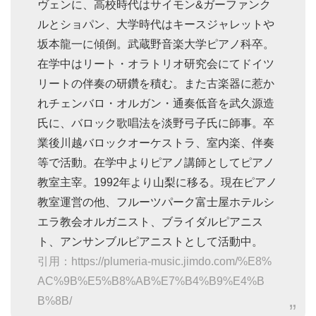
ヴェンに、高校時代はサイモン&ガーファンク
ルとショパン、大学時代はキースジャレットや
坂本龍一に傾倒。武蔵野音楽大学ピアノ科卒。
在学中はリート・オラトリオ研究会にてドイツ
リートの伴奏の研鑽を積む。また古楽器に惹か
れチェンバロ・オルガン・通奏低音を武久源造
氏に、バロック歌唱法を淡野弓子氏に師事。卒
業後川越バロックオーケストラ、室内楽、伴奏
等で活動。在学中よりピアノ講師としてピアノ
教室主宰。1992年より山梨に移る。現在ピアノ
教室運営の他、フルーツパーク富士屋ホテルシ
エラ教会オルガニスト、ブライダルピアニス
ト、アンサンブルピアニストとして活動中。
引用：https://plumeria-music.jimdo.com/%E8%
AC%9B%E5%B8%AB%E7%B4%B9%E4%B
B%8B/