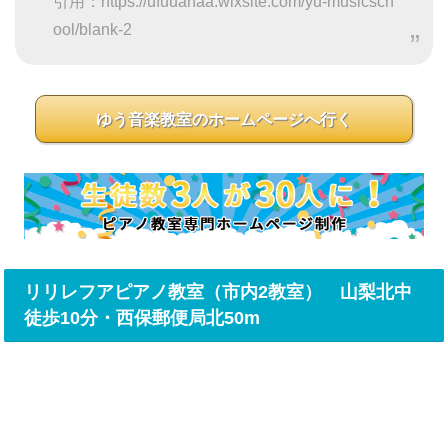
引用：https://ufuuahaa.wixsite.com/yu-musicsch
ool/blank-2
ゆう音楽教室のホームページへ行く
リリレフアピアノ教室（市内2教室） 山梨北中
徒歩10分・西保郵便局北50m