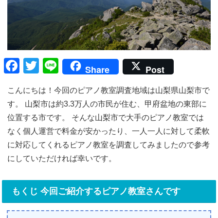
F
T
Li
Share
Post
a
wi
n
こんにちは！今回のピアノ教室調査地域は山梨県山梨市で
c
tt
e
す。 山梨市は約3.3万人の市民が住む、甲府盆地の東部に
e
er
位置する市です。 そんな山梨市で大手のピアノ教室では
b
なく個人運営で料金が安かったり、一人一人に対して柔軟
o
に対応してくれるピアノ教室を調査してみましたので参考
o
にしていただければ幸いです。
k
もくじ 今回ご紹介するピアノ教室さんです