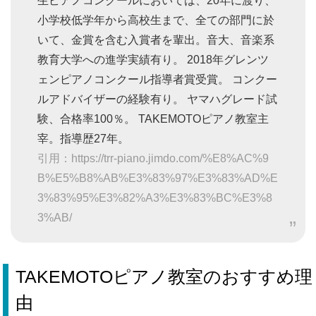
生ピアノコンクールにおいては、20年に渡り、
小学校低学年から高校生まで、全ての部門に於
いて、金賞を含む入賞者を輩出。音大、音楽系
教育大学への進学実績有り。 2018年グレンツ
ェンピアノコンクール指導者賞受賞。 コンクー
ルアドバイザーの経験有り。 ヤマハグレード試
験、合格率100％。 TAKEMOTOピアノ教室主
宰。指導歴27年。
引用：https://trr-piano.jimdo.com/%E8%AC%9
B%E5%B8%AB%E3%83%97%E3%83%AD%E
3%83%95%E3%82%A3%E3%83%BC%E3%8
3%AB/
TAKEMOTOピアノ教室のおすすめ理
由