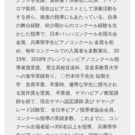
クラスを受講。選抜修了演奏会に出演、ディプ
ロマ取得。現在はピアニストとして演奏活動を
する傍ら、後進の指導にもあたっている。自身
の舞台経験、幼少期からのコンクール経験を生
かした指導で、日本バッハコンクール全国大会
金賞、兵庫県学生ピアノコンクール 金賞を初
め、毎年コンクールでの入賞者を多数輩出。 20
15年、2018年グレンツェンピアノコンクール指
導者賞受賞。 県立高校音楽科、音楽系教育大学
への進学実績有り。 〇竹本玲子先生 短期大
学 首席卒業。卒業時、優秀な学生に授与され
る箕作賞を受賞。 卒業後、ヤマハピアノ教室講
師を経て、現在ヤマハ認定講師 及び ヤマハグ
レード試験官。 全日本ピアノ指導者協会会員。
コンクール指導の実績多数。 これまでに、コン
クール出場者延べ350名以上を指導。 兵庫県学