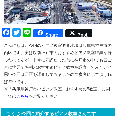
F
T
Li
Share
Post
a
wi
n
こんにちは。今回のピアノ教室調査地域は兵庫県神戸市の
c
tt
e
西区です。実は以前神戸市のおすすめピアノ教室特集を行
e
er
ったのですが、非常に好評だった為に神戸市の中でも区ご
b
とに地元で評判のおすすめピアノ教室を調査してみたいと
o
思い今回は西区を調査してみましたので参考にして頂けれ
o
ば幸いです。
k
※「兵庫県神戸市のピアノ教室、おすすめの5教室」に関
しては
こちら
をご覧ください！
もくじ 今回ご紹介するピアノ教室さんです