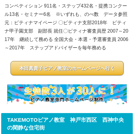
コンペティション 911名・ステップ432名・提携コンクー
ル13名・セミナー6名 ※いずれも、のべ数 データ参照
元：ピティナマイページ 〇ピティナ支部 ​2018年 ピティ
ナ甲子園支部 副部長 就任 ​〇ピティナ審査員歴 2007～20
17年 継続して務める 全国大会・本選・予選審査員 2006
～2017年 ステップアドバイザーを毎年務める
本田真貴子ピアノ教室のホームページへ行く
TAKEMOTOピアノ教室 神戸市西区 西神中央
の閑静な住宅街