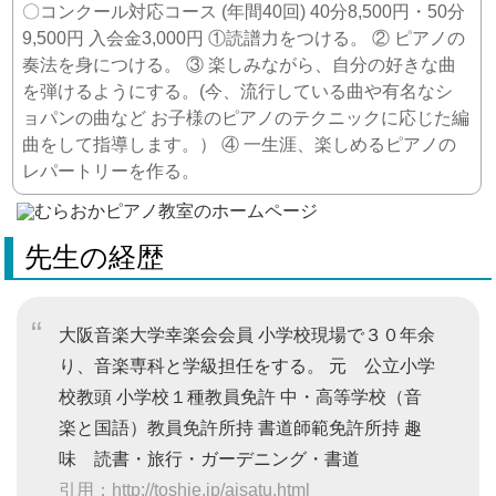
〇コンクール対応コース (年間40回) 40分8,500円・50分
9,500円 入会金3,000円 ①読譜力をつける。 ② ピアノの
奏法を身につける。 ③ 楽しみながら、自分の好きな曲
を弾けるようにする。(今、流行している曲や有名なシ
ョパンの曲など お子様のピアノのテクニックに応じた編
曲をして指導します。） ④ 一生涯、楽しめるピアノの
レパートリーを作る。
先生の経歴
大阪音楽大学幸楽会会員 小学校現場で３０年余
り、音楽専科と学級担任をする。 元 公立小学
校教頭 小学校１種教員免許 中・高等学校（音
楽と国語）教員免許所持 書道師範免許所持 趣
味 読書・旅行・ガーデニング・書道
引用：http://toshie.jp/aisatu.html