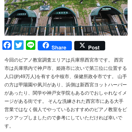
F
T
Li
Share
Post
a
wi
n
今回のピアノ教室調査エリアは兵庫県西宮市です。 西宮
c
tt
e
市は兵庫県内で神戸市、姫路市に次いで第三位に位置する
e
er
人口(約49万人)を有する中核市、保健所政令市です。 山手
b
の方は甲陽園や夙川があり、浜側は新西宮ヨットハーバー
o
があったり、関学や神戸女学院もあるのでおしゃれなイメ
o
ージがある街です。 そんな洗練された西宮市にある大手
k
営業ではなく個人でやっているおすすめのピアノ教室をピ
ックアップしましたので参考にしていただければ幸いで
す。