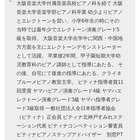
大阪音楽大学付属音楽高校ピアノ科を経て 大阪
音楽大学音楽学部ピアノ科卒業 幼少よりピアノ
とエレクトーンを習い、小学6年生の時にその
当時では最年少でエレクトーン演奏グレード5
級を取得。 大阪音楽大学在学中に関西・中国地
方方面を主にエレクトーンデモンストレーター
として活躍。 卒業後2年間、甲子園短期大学幼
児教育科のピアノ講師として指導にあたる。 そ
の後、自宅にて後進の指導にあたる。クライネ
ブルーメピアノ教室主宰。 ピティナ指導者賞11
回受賞 ヤマハピアノ演奏グレード4級 ヤマハエ
レクトーン演奏グレード3級 ヤマハ指導者グレ
ード3級取得 一般社団法人全日本指導者協会
（ピティナ）正会員 ピティナ北神戸すみれステ
ーション代表 ピティナコンペティション審査員
ピティナピアノステップアドバイザー 別窓PT