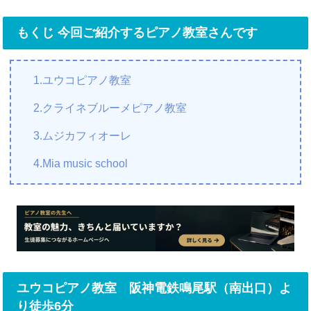
もくじ 今回ご紹介するピアノ教室さんです
1.ユウコピアノ教室
2.クライネブルーメピアノ教室
3.ムジカフィオーレ
4.Mia music school
ユウコピアノ教室 阪神電鉄鳴尾駅（南出口）よ
り徒歩6分