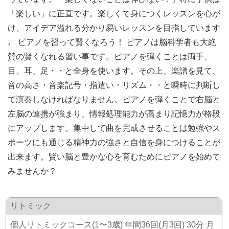
「楽しい」に正直です。楽しくて身につくレッスンを心が
け、アイデア溢れる分かり易いレッスンを目指しています
♩ ピアノを習って賢くなろう！ ピアノは脳科学者も大絶
賛の賢くなれる習い事です。ピアノを弾くことは両手、
目、耳、足・・と全身を使います。その上、楽譜を見て、
音の高さ・音楽記号・指遣い・リズム・・と瞬時に判断し
て演奏しなければなりません。ピアノを弾くことで右脳と
左脳の連携が強まり、情報処理能力が高まり記憶力が格段
にアップします。集中して曲を完成させることは勉強やス
ポーツにも通じる精神力の強さと自信を身につけることが
出来ます。賢い脳と豊かな心を育むためにピアノを始めて
みませんか？
リトミック
個人リトミックコース(1〜3歳) 年間36回(月3回) 30分 月