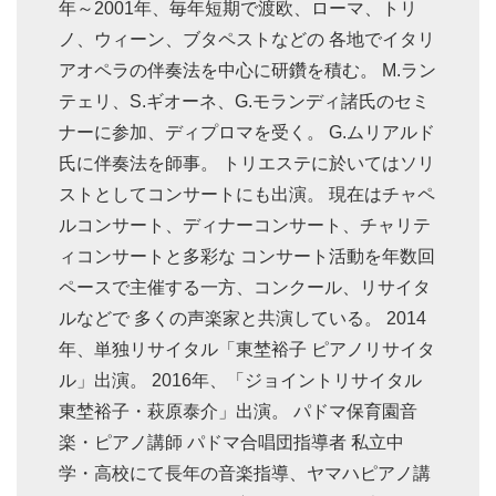
年～2001年、毎年短期で渡欧、ローマ、トリ
ノ、ウィーン、ブタペストなどの 各地でイタリ
アオペラの伴奏法を中心に研鑽を積む。 M.ラン
テェリ、S.ギオーネ、G.モランディ諸氏のセミ
ナーに参加、ディプロマを受く。 G.ムリアルド
氏に伴奏法を師事。 トリエステに於いてはソリ
ストとしてコンサートにも出演。 現在はチャペ
ルコンサート、ディナーコンサート、チャリテ
ィコンサートと多彩な コンサート活動を年数回
ペースで主催する一方、コンクール、リサイタ
ルなどで 多くの声楽家と共演している。 2014
年、単独リサイタル「東埜裕子 ピアノリサイタ
ル」出演。 2016年、「ジョイントリサイタル
東埜裕子・萩原泰介」出演。 パドマ保育園音
楽・ピアノ講師 パドマ合唱団指導者 私立中
学・高校にて長年の音楽指導、ヤマハピアノ講