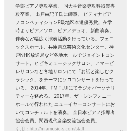
学部ピアノ専攻卒業。 同大学音楽専攻科器楽専
攻卒業。 出戸由記子氏に師事。 ピティナピア
ノコンペティションF級地区本選優秀賞。在学
時よりピアノソロ、ピアノデュオ、新曲演奏、
伴奏など幅広く演奏活動を行っている。フェニ
ックスホール、兵庫県立芸術文化センター、神
戸NHK放送局など各地ホールでジョイントコン
サート。ヒビキミュージックサロン、アマービ
レサロンなど各地サロンにて「お話と楽しむク
ラシック」をテーマにソロコンサートを行って
いる。 2014年、FM FUJIにてラジオパーソナリ
ティーを務める。 2017年、ザ・シンフォニー
ホールで行われた ニューイヤーコンサートにお
いてコンチェルトを演奏。 全日本ピアノ指導者
協会会員。関西現代音楽交流協会会員。
引用：http://miamusic-s.com/staff