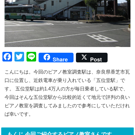
F
T
Li
Share
Post
a
wi
n
こんにちは。今回のピアノ教室調査駅は、奈良県香芝市瓦
c
tt
e
口に位置し、近鉄電車が乗り入れている「五位堂駅」で
e
er
す。 五位堂駅は約1.4万人の方が毎日乗者している駅で、
b
今回はそんな五位堂駅から比較的近くて地元で評判の良い
o
ピアノ教室を調査してみましたので参考にしていただけれ
o
ば幸いです。
k
もくじ 今回ご紹介するピアノ教室さんです