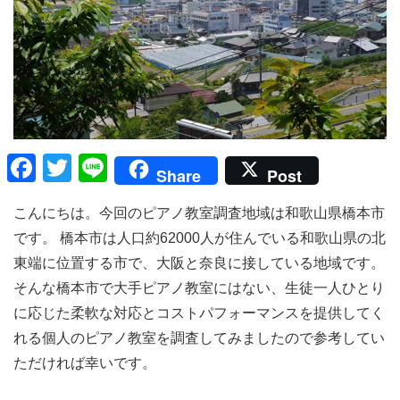
F
T
Li
Share
Post
a
wi
n
こんにちは。今回のピアノ教室調査地域は和歌山県橋本市
c
tt
e
です。 橋本市は人口約62000人が住んでいる和歌山県の北
e
er
東端に位置する市で、大阪と奈良に接している地域です。
b
そんな橋本市で大手ピアノ教室にはない、生徒一人ひとり
o
に応じた柔軟な対応とコストパフォーマンスを提供してく
o
れる個人のピアノ教室を調査してみましたので参考してい
k
ただければ幸いです。