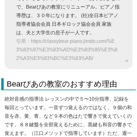
で、Bearぴあの教室にリニューアル。ピアノ指
導歴は、３０年になります。 (社)全日本ピアノ
指導者協会会員 日本ギロック協会会員 家族
は、夫と大学生の息子が一人です。
引用：https://classybear-piano.jimdo.com/%E
3%83%97%E3%83%AD%E3%83%95%E3%8
2%A3%E3%83%BC%E3%83%AB/
Bearぴあの教室のおすすめ理由
絶対音感の指導法 レッスンの中で５〜10分指導、記録を
毎回とっています。一音ずつ覚えるのではなく、９個の和
音を赤、黄、青、など９本の色はたで響きで覚えていくの
です。８８鍵盤を全部覚えるために、黒鍵も和音の響きで
覚えます。（江口メソッドで指導しています）ただ、週一