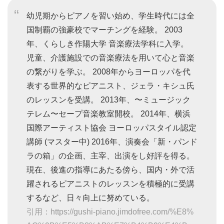
幼児期からピアノを習い始め、学生時代には全
国制覇の強豪校でマーチングを経験。 2003
年、くらしき作陽大学 音楽療法学科に入学。
児童、介護施設での音楽療法を用いて心と音楽
の繋がりを学ぶ。 2008年からヨーロッパを代
表する世界的なピアニスト、ジェラ・キシュ氏
のレッスンを受講。 2013年、〜ミュージック
テレム〜セープ音楽教室開校。 2014年、横浜
国際アーティスト協会 ヨーロッパスタイル認定
講師 (マスター中) 2016年、演奏会「新・パンド
ラの箱」の企画、主宰、出演をし好評を得る。
現在、後進の指導にあたる傍ら、国内・外で活
躍されるピアニストのレッスンを積極的に受講
するなど、日々向上に努めている。
引用：https://gushi-piano.jimdofree.com/%E8%