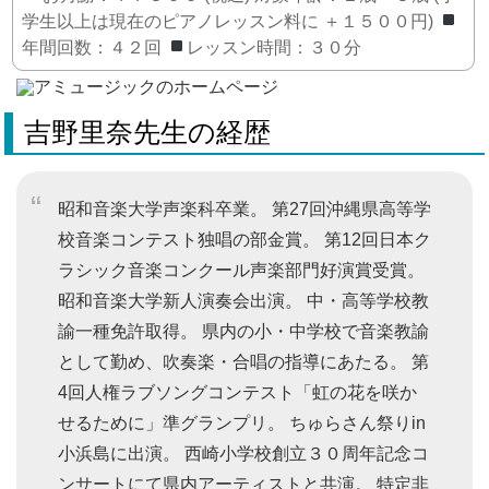
学生以上は現在のピアノレッスン料に ＋１５００円)
年間回数：４２回
レッスン時間：３０分
吉野里奈先生の経歴
昭和音楽大学声楽科卒業。 第27回沖縄県高等学
校音楽コンテスト独唱の部金賞。 第12回日本ク
ラシック音楽コンクール声楽部門好演賞受賞。
昭和音楽大学新人演奏会出演。 中・高等学校教
諭一種免許取得。 県内の小・中学校で音楽教諭
として勤め、吹奏楽・合唱の指導にあたる。 第
4回人権ラブソングコンテスト「虹の花を咲か
せるために」準グランプリ。 ちゅらさん祭りin
小浜島に出演。 西崎小学校創立３０周年記念コ
ンサートにて県内アーティストと共演。 特定非