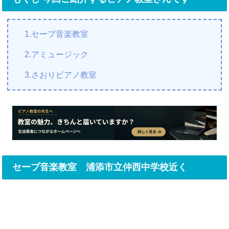
1.セープ音楽教室
2.アミュージック
3.さおりピアノ教室
セープ音楽教室 浦添市立仲西中学校近く