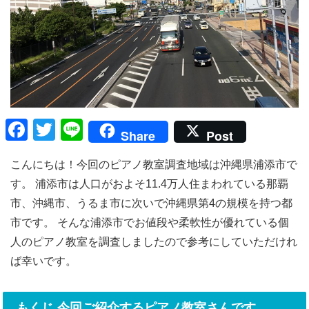
F
T
Li
Share
Post
a
wi
n
こんにちは！今回のピアノ教室調査地域は沖縄県浦添市で
c
tt
e
す。 浦添市は人口がおよそ11.4万人住まわれている那覇
e
er
市、沖縄市、うるま市に次いで沖縄県第4の規模を持つ都
b
市です。 そんな浦添市でお値段や柔軟性が優れている個
o
人のピアノ教室を調査しましたので参考にしていただけれ
o
ば幸いです。
k
もくじ 今回ご紹介するピアノ教室さんです