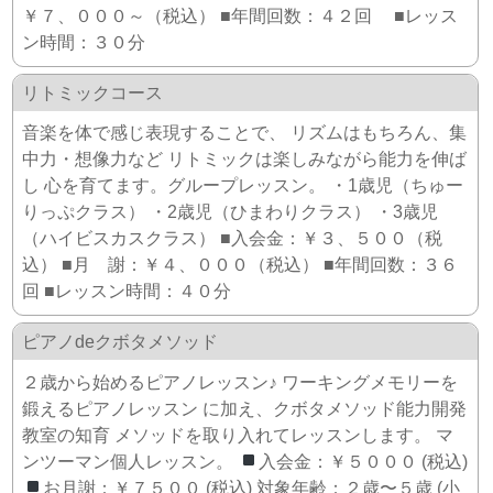
￥７、０００～（税込） ■年間回数：４２回 ■レッス
ン時間：３０分
リトミックコース
音楽を体で感じ表現することで、 リズムはもちろん、集
中力・想像力など リトミックは楽しみながら能力を伸ば
し 心を育てます。グループレッスン。 ・1歳児（ちゅー
りっぷクラス） ・2歳児（ひまわりクラス） ・3歳児
（ハイビスカスクラス） ■入会金：￥３、５００（税
込） ■月 謝：￥４、０００（税込） ■年間回数：３６
回 ■レッスン時間：４０分
ピアノdeクボタメソッド
２歳から始めるピアノレッスン♪ ワーキングメモリーを
鍛えるピアノレッスン に加え、クボタメソッド能力開発
教室の知育 メソッドを取り入れてレッスンします。 マ
ンツーマン個人レッスン。
入会金：￥５０００ (税込)
お月謝：￥７５００ (税込) 対象年齢：２歳〜５歳 (小