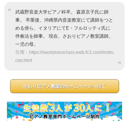
武蔵野音楽大学ピアノ科卒。 森原京子氏に師
事。 卒業後、沖縄県内音楽教室にて講師をつと
める傍ら、イタリアにてE・フルロッティ氏に
伴奏法を師事。 現在、さおりピアノ教室講師。
一児の母。
引用：https://saoripianoclass.web.fc2.com/instru
ctor.html
さおりピアノ教室のホームページへ行く