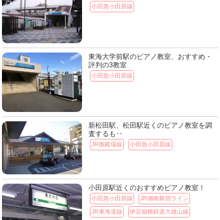
小田急小田原線
東海大学前駅のピアノ教室、おすすめ・
評判の3教室
小田急小田原線
新松田駅、松田駅近くのピアノ教室を調
査するも‥
JR御殿場線
小田急小田原線
小田原駅近くのおすすめピアノ教室！
小田急小田原線
JR湘南新宿ライン
JR東海道線
伊豆箱根鉄道大雄山線