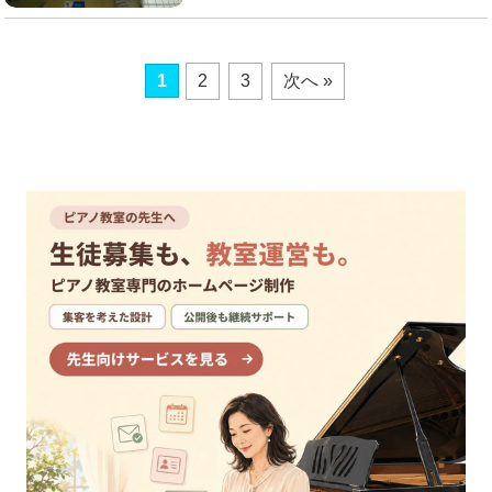
1
2
3
次へ »