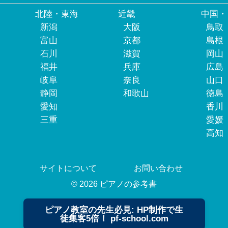
北陸・東海
近畿
中国・
新潟
大阪
鳥取
富山
京都
島根
石川
滋賀
岡山
福井
兵庫
広島
岐阜
奈良
山口
静岡
和歌山
徳島
愛知
香川
三重
愛媛
高知
サイトについて
お問い合わせ
© 2026 ピアノの参考書
ピアノ教室の先生必見: HP制作で生
徒集客5倍！ pf-school.com