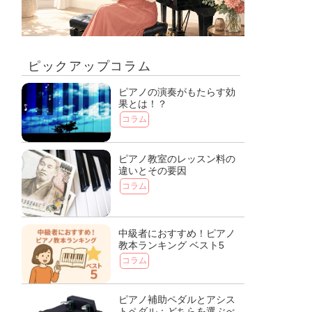
ピックアップコラム
ピアノの演奏がもたらす効
果とは！？
コラム
ピアノ教室のレッスン料の
違いとその要因
コラム
中級者におすすめ！ピアノ
教本ランキング ベスト5
コラム
ピアノ補助ペダルとアシス
トペダル：どちらを選ぶべ