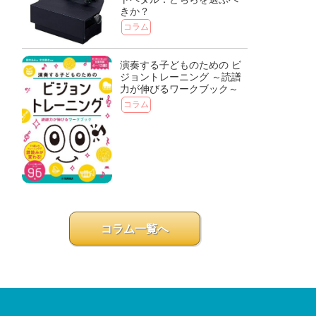
きか？
コラム
演奏する子どものための ビ
ジョントレーニング ～読譜
力が伸びるワークブック～
コラム
コラム一覧へ