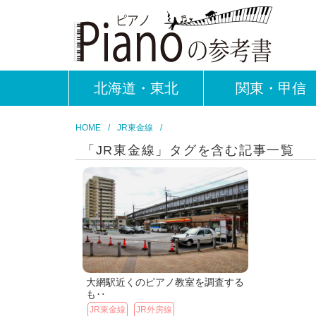
北海道・東北
関東・甲信
HOME
JR東金線
「JR東金線」タグを含む記事一覧
大網駅近くのピアノ教室を調査する
も‥
JR東金線
JR外房線