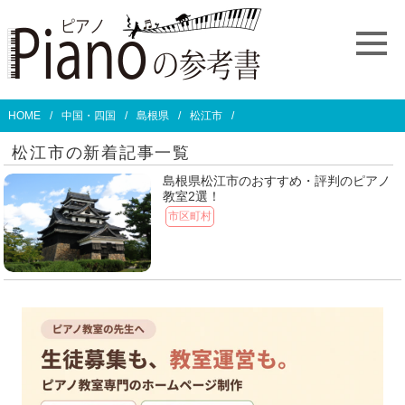
HOME
中国・四国
島根県
松江市
松江市の新着記事一覧
島根県松江市のおすすめ・評判のピアノ
教室2選！
市区町村