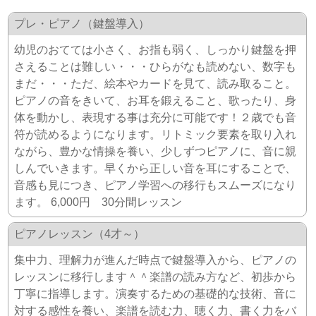
プレ・ピアノ（鍵盤導入）
幼児のおてては小さく、お指も弱く、しっかり鍵盤を押
さえることは難しい・・・ひらがなも読めない、数字も
まだ・・・ただ、絵本やカードを見て、読み取ること。
ピアノの音をきいて、お耳を鍛えること、歌ったり、身
体を動かし、表現する事は充分に可能です！２歳でも音
符が読めるようになります。リトミック要素を取り入れ
ながら、豊かな情操を養い、少しずつピアノに、音に親
しんでいきます。早くから正しい音を耳にすることで、
音感も見につき、ピアノ学習への移行もスムーズになり
ます。 6,000円 30分間レッスン
ピアノレッスン（4才～）
集中力、理解力が進んだ時点で鍵盤導入から、ピアノの
レッスンに移行します＾＾楽譜の読み方など、初歩から
丁寧に指導します。演奏するための基礎的な技術、音に
対する感性を養い、楽譜を読む力、聴く力、書く力をバ