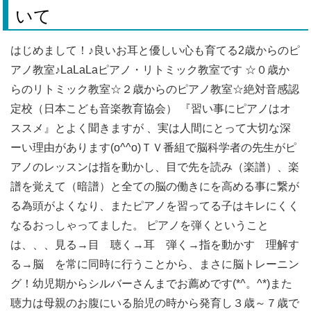
いて
はじめまして！♪良いお耳と優しい心も育てる2歳からのピ
アノ教室♪LaLaLaピアノ・リトミック教室です ☆０歳か
らのリトミック教室☆２歳からのピアノ教室☆絶対音感認
定校（日本こども音楽教育協会） 『習い事にピアノはオ
ススメ』とよく聞きますが 、実は人間にとって大切な深
ーい理由があります(o^^o)ＴＶ番組で脳科学者の先生がピ
アノのレッスンは指を動かし、目で先を読み（楽譜）、楽
譜を覚えて（暗譜）と全ての脳の働きにを高める事に繋が
る為頭がよくなり、またピアノを習ってる子はキレにくく
なるおっしゃってました。 ピアノを弾くということ
は、、、見る→目 聴く→耳 弾く→指を動かす 理解す
る→脳 を常に同時に行うことから、まさに脳トレーニン
グ！幼児期からシルバーさんまでお薦めです(*^。^*)また
聴力は母親のお腹にいる胎児の時から発育し３歳～７歳で