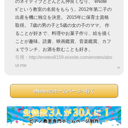
のネイティブとどんどん仲良くなり、"eNote
s"という教室の名前をもらう。2012年第二子の
出産を機に独立を決意。 2015年に保育士資格
取得。 7歳の男の子と5歳の女の子のママ。 作
ることが好きで、料理やお菓子作り、絵を描く
ことが趣味。読書、映画鑑賞、音楽鑑賞、カフ
ェでランチ、お酒を飲むことも好き。
引用：http://enotes8159.wixsite.com/enotes/abo
ut-me
eNotesのホームページへ行く