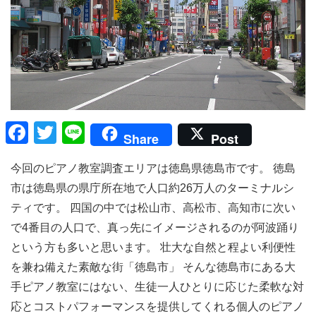
F
T
Li
Share
Post
a
wi
n
今回のピアノ教室調査エリアは徳島県徳島市です。 徳島
c
tt
e
市は徳島県の県庁所在地で人口約26万人のターミナルシ
e
er
ティです。 四国の中では松山市、高松市、高知市に次い
b
で4番目の人口で、真っ先にイメージされるのが阿波踊り
o
という方も多いと思います。 壮大な自然と程よい利便性
o
を兼ね備えた素敵な街「徳島市」 そんな徳島市にある大
k
手ピアノ教室にはない、生徒一人ひとりに応じた柔軟な対
応とコストパフォーマンスを提供してくれる個人のピアノ