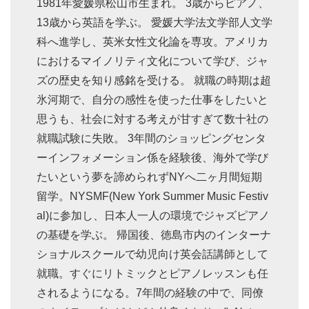
1981年愛媛県松山市生まれ。 3歳からピアノ、
13歳から英語を学ぶ。 愛媛大学法文学部人文学
科へ進学し、英米女性文化論を専攻。アメリカ
におけるマイノリティ文化について学び、ジャ
ズの歴史を知り感銘を受ける。 就職の時期は超
氷河期で、自分の感性を使った仕事をしたいと
思うも、社会に対する考えが甘すぎて数十社の
就職試験に失敗。 3年間のショッピングセンタ
ーインフォメーション係を経験後、海外で学び
たいという夢を諦められずNYへ二ヶ月間短期
留学。NYSMF(New York Summer Music Festiv
al)に参加し、日本人一人の環境でジャズピアノ
の基礎を学ぶ。 帰国後、徳島市内のインターナ
ショナルスクールで幼児向け英会話講師として
就職。すぐにリトミックとピアノレッスンも任
されるようになる。7年間の経験の中で、同僚