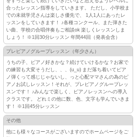
をずっと楽しく続けていきたいなと思えるようレベルに
合ったレッスン指導をしていきます。 ただし、小学校ま
での未就学児さんは楽しさ優先で、 1人1人にあったレ
ッスンをしていきます！ ♪各種コンクール、また弾きた
い曲、学校の合唱伴奏もご相談ok 楽しくレッスンしま
しょう！ ※1回30分レッスン 年間44回（発表会含）
プレピアノグループレッスン（年少さん）
うちの子、ピアノ好きかな？続けていけるかな？お家で
の練習も大変そうだし、、、(u_u) まだ落ち着いてピア
ノ弾くって感じじゃないし、っと心配ママさんの為のピ
アノお試しレッスン！それが、プレピアノグループレッ
スンです！ ♪みんなで楽しく、ピアノレッスンへの導入
クラスです。 どれミの他に数、色、文字も学んでいきま
す！ ※1回45分レッスン
その他
他にも様々なコースがございますのでホームページをご