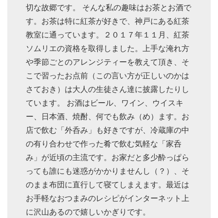
切な故郷です。 そんな私の趣味はお茶とお酒で
す。お茶は特に紅茶が好きで、神戸にある紅茶
教室に通っています。２０１７年１１月、紅茶
ソムリエの資格を取得しました。上手な淹れ方
や季節ごとのアレンジティーを教えて頂き、そ
こで習ったお点前（この言い方が正しいのかは
さておき）は大人の生徒さん達に披露したりし
ています。 お酒はビール、ワイン、ウイスキ
ー、日本酒、焼酎、何でも飲み（め）ます。お
店で飲む「外呑み」も好きですが、冷蔵庫の中
の有り合わせで作った肴で飲む気軽な「家呑
み」が近頃の主流です。お家だと多少酔っぱら
っても誰にも迷惑がかかりませんし（？）、そ
のまま布団に直行して寝てしまえます。最近は
お手軽なおつまみのレシピがインターネット上
に沢山あるので嬉しいかぎりです。