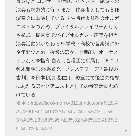
ョンなど コンサート活動、イベント、施設での
演奏も精力的に行う また、伴奏者としても各種
演奏会に出演している 学生時代より教会オルガ
ニストをつとめ、ブライダルプレイヤーとして
も挙式・披露宴でパイプオルガン・声楽を担当
演奏活動のかたわら 中学校・高校で音楽講師を
９年間つとめ、授業のほか、合唱部、オーケス
トラなどを指導 自らも合唱団に所属し、ＢＣＪ
鈴木雅明氏の指揮で、ブクステフーデ「最後の
審判」を日本初演 現在は、教室にて後進の指導
にあたるほかピアニストとしての音楽活動も続
けている
引用：https://tarot-momo-312.jimdo.com/%E8%
AC%9B%E5%B8%AB-%E3%83%97%E3%8
3%AD%E3%83%95%E3%82%A3%E3%83%B
C%E3%83%AB/