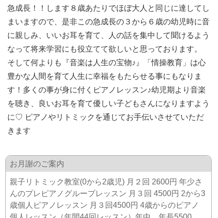
急成長！！します８歳あたりでほぼ大人と同じに達してし
まいますので、是非この急成長の３から６歳の幼児時に音
に親しみ、いいお耳を育て、人の話を集中して聞けるよう
なって将来学習にも役立てて欲しいと思っております。
そして何よりも『音楽は人生の宝物♪』「情操教育」は心
豊かな人間を育て人生に幸福をもたらせる事にもなりま
す！多くの事が身に付くピアノレッスン♪幼児期より音楽
を聴き、良いお耳を育て優しい子どもさんになりますよう
に♡ ピアノやリトミックを通じてお手伝いさせていただ
きます
お月謝のご案内
親子リトミック教室(0から2歳児) 月２回 2600円 年少さ
んのプレピアノグループレッスン 月３回 4500円 2から3
歳個人ピアノレッスン 月３回4500円 4歳からのピアノ
個人レッスン（年間44回レッスン）年中、年長5500