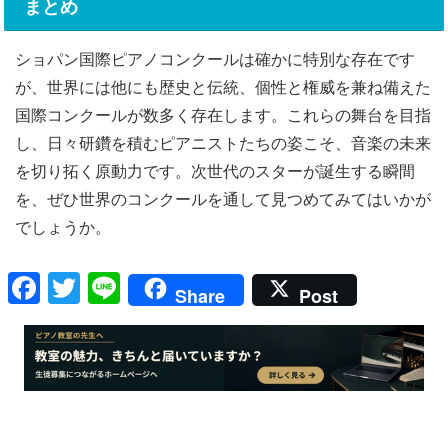
まとめ
ショパン国際ピアノコンクールは確かに特別な存在です
が、世界には他にも歴史と伝統、個性と権威を兼ね備えた
国際コンクールが数多く存在します。これらの舞台を目指
し、日々研鑽を積むピアニストたちの姿こそ、音楽の未来
を切り拓く原動力です。次世代のスターが誕生する瞬間
を、ぜひ世界のコンクールを通して見つめてみてはいかが
でしょうか。
F
T
Li
Share
Post
a
wi
n
c
tt
e
e
er
b
o