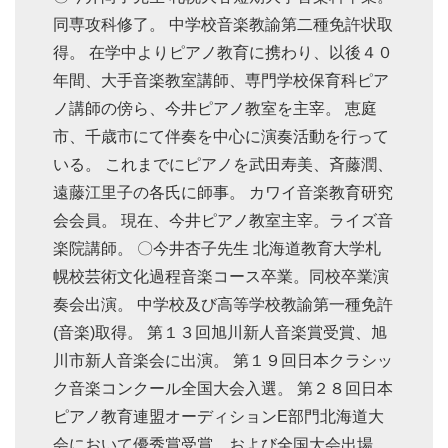
同専攻科修了。 中学校音楽教諭第二種免許状取
得。 在学中よりピアノ教育に携わり、以後４０
年間、大手音楽教室講師、専門学校保育科ピア
ノ講師の傍ら、今井ピアノ教室を主宰。 恵庭
市、千歳市にて伴奏を中心に演奏活動を行って
いる。 これまでにピアノを武田寿美、斉藤潤、
遠藤江里子の各氏に師事。 カワイ音楽教育研究
会会員。 現在、今井ピアノ教室主宰。ライズ音
楽院講師。 〇今井杏子先生 北海道教育大学札
幌校芸術文化過程音楽コース卒業。同校卒業演
奏会出演。 中学校及び高等学校教諭第一種免許
(音楽)取得。 第１３回旭川新人音楽賞受賞、旭
川市新人音楽会に出演。 第１９回日本クラシッ
ク音楽コンクール全国大会入選。 第２８回日本
ピアノ教育連盟オーディションE部門北海道大
会において優秀賞受賞、および全国大会出場。