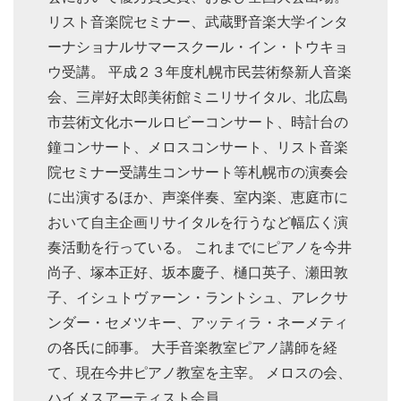
リスト音楽院セミナー、武蔵野音楽大学インタ
ーナショナルサマースクール・イン・トウキョ
ウ受講。 平成２３年度札幌市民芸術祭新人音楽
会、三岸好太郎美術館ミニリサイタル、北広島
市芸術文化ホールロビーコンサート、時計台の
鐘コンサート、メロスコンサート、リスト音楽
院セミナー受講生コンサート等札幌市の演奏会
に出演するほか、声楽伴奏、室内楽、恵庭市に
おいて自主企画リサイタルを行うなど幅広く演
奏活動を行っている。 これまでにピアノを今井
尚子、塚本正好、坂本慶子、樋口英子、瀬田敦
子、イシュトヴァーン・ラントシュ、アレクサ
ンダー・セメツキー、アッティラ・ネーメティ
の各氏に師事。 大手音楽教室ピアノ講師を経
て、現在今井ピアノ教室を主宰。 メロスの会、
ハイメスアーティスト会員。