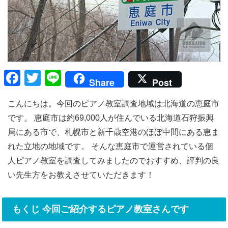
F
T
Li
Share
Post
a
wi
n
こんにちは。今回のピアノ教室調査地域は北海道の恵庭市
c
tt
e
です。 恵庭市は約69,000人が住んでいる北海道石狩振興
e
er
局にある市で、札幌市と新千歳空港のほぼ中間にある恵ま
b
れた立地の地域です。 そんな恵庭市で運営されている個
o
人ピアノ教室を調査してみましたのでおすすめ、評判の良
o
い先生方をお教えさせていただきます！
k
もくじ 今回ご紹介するピアノ教室さんです