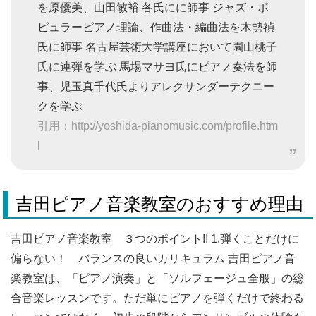
を原優美、山田敏裕 各氏にに師事 ジャズ・ポ
ピュラーピアノ理論、作曲法・編曲法を木勢禎
氏に師事 名古屋芸術大学講座において園山桃子
氏に連弾を学ぶ 馬場マサヨ氏にピアノ奏法を師
事、児玉真千代氏よりアレクサンダーテクニー
クを学ぶ
引用：http://yoshida-pianomusic.com/profile.htm
l
吉田ピアノ音楽教室のおすすめ理由
吉田ピアノ音楽教室 ３つのポイント!! 1.弾くことだけに
偏らない！ バランスの良いカリキュラム 吉田ピアノ音
楽教室は、「ピアノ演奏」と「ソルフェージュ全般」の総
合音楽レッスンです。ただ単にピアノを弾くだけで終わる