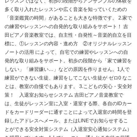
レッスンではなく、初歩の段階からアンサンブルの体験を
多く取り入れたレッスンや広く音楽を知っていくための
「音楽鑑賞の時間」があることも大きな特徴です。 2.家で
の練習やレッスンへの自発的な取り組みをサポート！ 吉
田ピアノ音楽教室では、自主性・自発性～音楽的自立を目
標に、①レッスンの内容・進め方 ②オリジナルレッスン
ノートの活用 によって、自宅での練習やレッスンへの自
発的な取り組みをサポート。初歩の段階から「家で練習を
しない」「練習嫌い…」などの原因を作りません。1人で
練習ができない生徒、練習をしてこない生徒が ゼロ0 なこ
とは、教室の自慢でもあります。 3.こどもの安心・安全対
策！ 入退室お知らせシステム 吉田ピアノ音楽教室で
は、生徒がレッスン室に入室・退室する際、各自のIDカー
ドをカードリーダーに通すことによって入退室の時間を登
録したアドレスへメール、またはLINEでお知らせするこ
とができる安全対策システム（入退室安心通知システム）