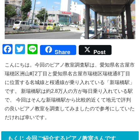
F
T
Li
Share
Post
a
wi
n
こんにちは。今回のピアノ教室調査駅は、愛知県名古屋市
c
tt
e
瑞穂区洲山町2丁目と愛知県名古屋市瑞穂区瑞穂通8丁目
e
er
に位置する名城線と桜通線が乗り入れている「新瑞橋駅」
b
です。 新瑞橋駅は約2.8万人の方が毎日乗り入れている駅
o
で、 今回はそんな新瑞橋駅から比較的近くて地元で評判
o
の良いピアノ教室を調査してみましたので参考にしていた
k
だければ幸いです。
もくじ 今回ご紹介するピアノ教室さんです