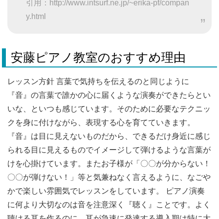
引用：http://www.intsurf.ne.jp/~erika-pf/compan
y.html
安藤ピアノ教室のおすすめ理由
レッスン方針 言葉で気持ちを伝えるのと同じように
『音』の言葉で誰かの心に届くような演奏ができたらとい
いな、といつも感じています。そのために必要なテクニッ
クを身に付けながら、表現する心を育てていきます。
『音』は目に見えないものだから、できるだけ身近に感じ
られる目に見えるものでイメージして弾けるような言葉が
けを心掛けています。またお子様が「〇〇が分からない！
〇〇が弾けない！」等と気兼ねなく言えるように、なごや
かで楽しい雰囲気でレッスンをしています。 ピアノ演奏
に何より大切なのは音を注意深く『聴く』ことです。よく
聴ける耳を作るのに、耳が急速に発達する導入期は特に大