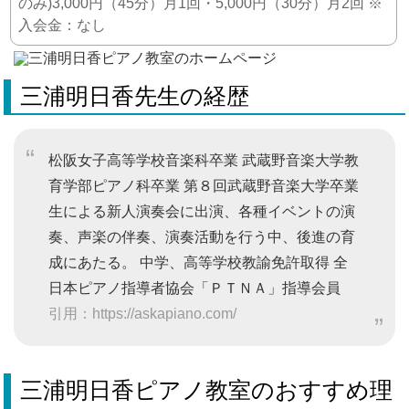
のみ)3,000円（45分）月1回・5,000円（30分）月2回 ※
入会金：なし
三浦明日香先生の経歴
松阪女子高等学校音楽科卒業 武蔵野音楽大学教
育学部ピアノ科卒業 第８回武蔵野音楽大学卒業
生による新人演奏会に出演、各種イベントの演
奏、声楽の伴奏、演奏活動を行う中、後進の育
成にあたる。 中学、高等学校教諭免許取得 全
日本ピアノ指導者協会「ＰＴＮＡ」指導会員
引用：https://askapiano.com/
三浦明日香ピアノ教室のおすすめ理