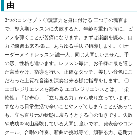
由
3つのコンセプト 〇読譜力を身に付ける 三つ子の魂百ま
で。導入期レッスンに失敗すると、年齢を重ねる毎に、ピ
アノを弾くことが苦痛になります。まずは楽譜を読み、自
力で練習出来る様に、あらゆる手法で指導します。 〇オ
ーダーメイドレッスン 誰一人、同じ人間はいません。手
の形、性格も違います。レッスン毎に、お子様に最も適し
た言葉かけ、指導を行い、正確なタッチ、美しい音色にこ
だわった上質な音楽を演奏出来る様に指導をします。 〇
エゴレジリエンスを高める エゴレジリエンスとは、「柔
軟性」「好奇心」「立ち直る力」から成り立っています。
すなわち日常生活で辛いことやメゲてしまうことがあって
も、立ち直り元の状態に戻ろうとする心の働きです。失敗
や成功を沢山経験している人間は強いです。発表会やコン
クール、合唱の伴奏、新曲の挑戦等で、頑張る力、忍耐力