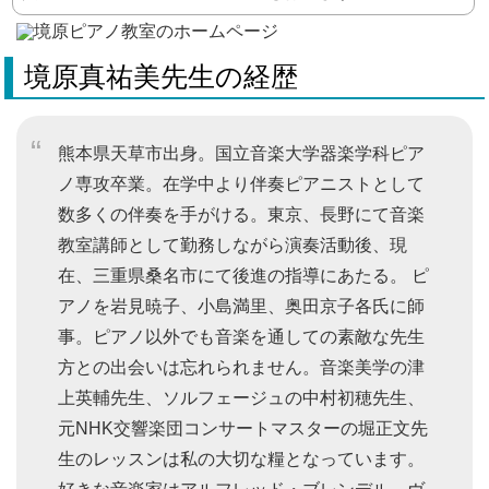
境原真祐美先生の経歴
熊本県天草市出身。国立音楽大学器楽学科ピア
ノ専攻卒業。在学中より伴奏ピアニストとして
数多くの伴奏を手がける。東京、長野にて音楽
教室講師として勤務しながら演奏活動後、現
在、三重県桑名市にて後進の指導にあたる。 ピ
アノを岩見暁子、小島満里、奥田京子各氏に師
事。ピアノ以外でも音楽を通しての素敵な先生
方との出会いは忘れられません。音楽美学の津
上英輔先生、ソルフェージュの中村初穂先生、
元NHK交響楽団コンサートマスターの堀正文先
生のレッスンは私の大切な糧となっています。