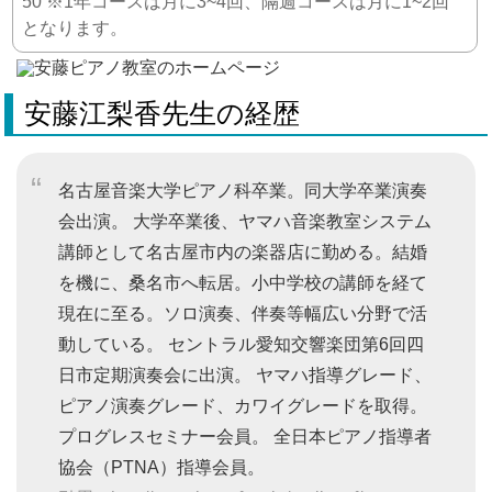
50 ※1年コースは月に3~4回、隔週コースは月に1~2回
となります。
安藤江梨香先生の経歴
名古屋音楽大学ピアノ科卒業。同大学卒業演奏
会出演。 大学卒業後、ヤマハ音楽教室システム
講師として名古屋市内の楽器店に勤める。結婚
を機に、桑名市へ転居。小中学校の講師を経て
現在に至る。ソロ演奏、伴奏等幅広い分野で活
動している。 セントラル愛知交響楽団第6回四
日市定期演奏会に出演。 ヤマハ指導グレード、
ピアノ演奏グレード、カワイグレードを取得。
プログレスセミナー会員。 全日本ピアノ指導者
協会（PTNA）指導会員。