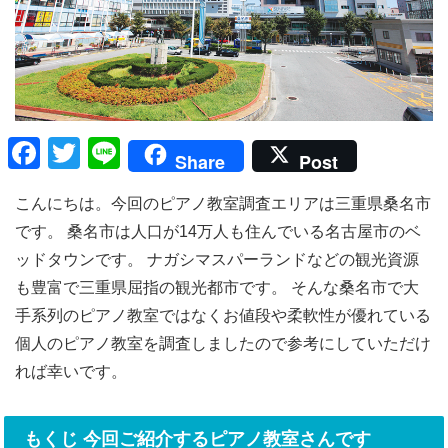
F
T
Li
Share
Post
a
wi
n
こんにちは。今回のピアノ教室調査エリアは三重県桑名市
c
tt
e
です。 桑名市は人口が14万人も住んでいる名古屋市のベ
e
er
ッドタウンです。 ナガシマスパーランドなどの観光資源
b
も豊富で三重県屈指の観光都市です。 そんな桑名市で大
o
手系列のピアノ教室ではなくお値段や柔軟性が優れている
o
個人のピアノ教室を調査しましたので参考にしていただけ
k
れば幸いです。
もくじ 今回ご紹介するピアノ教室さんです