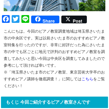
F
T
Li
Share
Post
a
wi
n
こんにちは。今回のピアノ教室調査地域は埼玉県さいたま
c
tt
e
市の中央区です。実は以前さいたま市のおすすめピアノ教
e
er
室特集を行ったのですが、非常に好評だった為にさいたま
b
市の中でも区ごとに地元で評判のおすすめピアノ教室を調
o
査してみたいと思い今回は中央区を調査してみましたので
o
参考にして頂ければ幸いです。
k
※「埼玉県さいたま市のピアノ教室、東京芸術大学卒のお
すすめピアノ講師を徹底調査！」に関しては
こちら
をご覧
ください！
もくじ 今回ご紹介するピアノ教室さんです