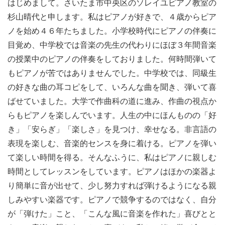
はじめまして。さいたま市中央区のソレイユピアノ教室の
杉山晴代と申します。私はピアノが好きで、４歳からピア
ノを始め４６年たちました。小学校時代にピアノの伴奏に
目覚め、中学校では音楽の先生の代わりにほぼ３年間音楽
の授業中のピアノの伴奏をしておりました。何時間弾いて
もピアノが苦ではありませんでした。中学校では、同級生
の好きな曲の耳コピをして、いろんな曲を聞き、弾いて喜
ばせていました。大学で作曲科の道に進み、作曲の視点か
らもピアノを楽しんでいます。人生の中にほんものの「好
き」「安らぎ」「楽しさ」を見つけ、幸せなる。非言語の
表現を楽しむ、音楽的センスを身に着ける。ピアノを弾い
て楽しい時間を得る。そんなふうに、私はピアノに親しむ
時間としてレッスンをしています。ピアノはほかの楽器よ
り簡単に音が出せて、少し努力すれば弾けるようになる親
しみやすい楽器です。ピアノで競争するのではなく、自分
が「弾けた」こと、「こんな風に音楽を作れた」喜びとと