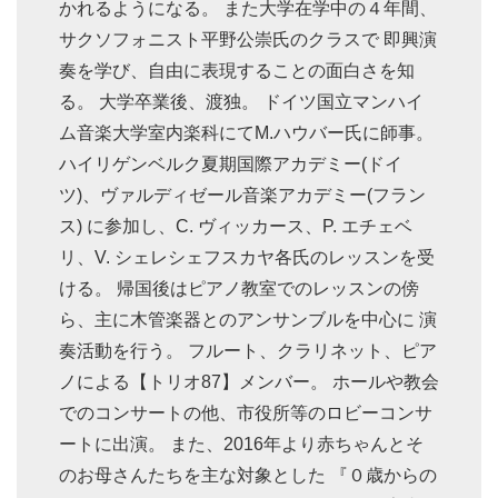
かれるようになる。 また大学在学中の４年間、
サクソフォニスト平野公崇氏のクラスで 即興演
奏を学び、自由に表現することの面白さを知
る。 大学卒業後、渡独。 ドイツ国立マンハイ
ム音楽大学室内楽科にてM.ハウバー氏に師事。
ハイリゲンベルク夏期国際アカデミー(ドイ
ツ)、ヴァルディゼール音楽アカデミー(フラン
ス) に参加し、C. ヴィッカース、P. エチェベ
リ、V. シェレシェフスカヤ各氏のレッスンを受
ける。 帰国後はピアノ教室でのレッスンの傍
ら、主に木管楽器とのアンサンブルを中心に 演
奏活動を行う。 フルート、クラリネット、ピア
ノによる【トリオ87】メンバー。 ホールや教会
でのコンサートの他、市役所等のロビーコンサ
ートに出演。 また、2016年より赤ちゃんとそ
のお母さんたちを主な対象とした 『０歳からの