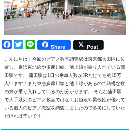
F
T
Li
Share
Post
a
wi
n
こんにちは！今回のピアノ教室調査駅は東京都大田区に位
c
tt
e
置し、京浜東北線や多摩川線、池上線が乗り入れている蒲
e
er
田駅です。 蒲田駅は1日の乗車人数がJRだけでも約15万
b
人います！また東急多摩川線と池上線があるので結構な数
o
の方が乗り入れしているのが分かります。 そんな蒲田駅
o
で大手系列のピアノ教室ではなくお値段や柔軟性が優れて
k
いる個人のピアノ教室を調査しましたので参考にしていた
だければ幸いです。