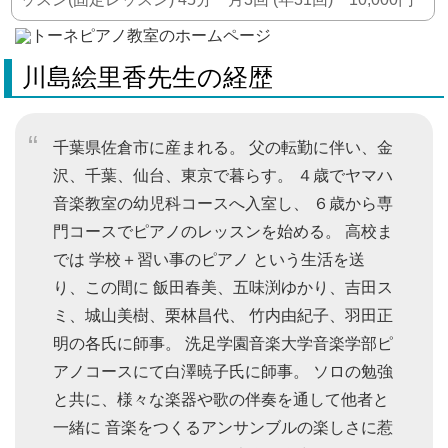
川島絵里香先生の経歴
千葉県佐倉市に産まれる。 父の転勤に伴い、金
沢、千葉、仙台、東京で暮らす。 ４歳でヤマハ
音楽教室の幼児科コースへ入室し、 ６歳から専
門コースでピアノのレッスンを始める。 高校ま
では 学校＋習い事のピアノ という生活を送
り、この間に 飯田春美、五味渕ゆかり、吉田ス
ミ、城山美樹、栗林昌代、 竹内由紀子、羽田正
明の各氏に師事。 洗足学園音楽大学音楽学部ピ
アノコースにて白澤暁子氏に師事。 ソロの勉強
と共に、様々な楽器や歌の伴奏を通して他者と
一緒に 音楽をつくるアンサンブルの楽しさに惹