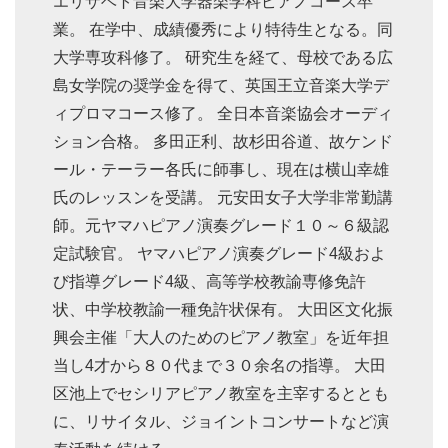
エリザベト音楽大学器楽学科ピアノコース卒
業。 在学中、成績優秀により特待生となる。同
大学専攻科修了。 研究生を経て、母校である広
島女学院の奨学金を得て、英国王立音楽大学デ
ィプロマコース修了。 全日本音楽協会オーディ
ション合格。 多田正利、故杉田谷道、故ケンド
ール・テーラー各氏に師事し、現在は横山幸雄
氏のレッスンを受講。 元安田女子大学非常勤講
師。元ヤマハピアノ演奏グレード１０～６級認
定試験官。 ヤマハピアノ演奏グレード4級およ
び指導グレード4級、高等学校教諭専修免許
状、中学校教諭一種免許状保有。 大田区文化振
興会主催「大人のためのピアノ教室」を近年担
当し4才から８０代まで３０余名の指導。 大田
区池上でセシリアピアノ教室を主宰するととも
に、リサイタル、ジョイントコンサートなど演