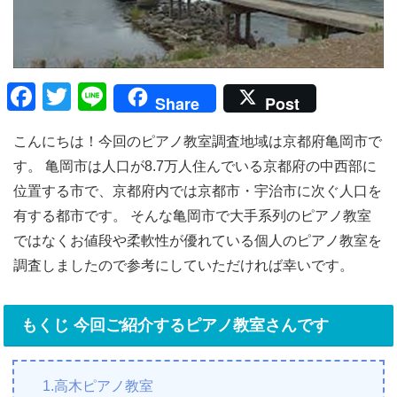
F
T
Li
Share
Post
a
wi
n
こんにちは！今回のピアノ教室調査地域は京都府亀岡市で
c
tt
e
す。 亀岡市は人口が8.7万人住んでいる京都府の中西部に
e
er
位置する市で、京都府内では京都市・宇治市に次ぐ人口を
b
有する都市です。 そんな亀岡市で大手系列のピアノ教室
o
ではなくお値段や柔軟性が優れている個人のピアノ教室を
o
調査しましたので参考にしていただければ幸いです。
k
もくじ 今回ご紹介するピアノ教室さんです
1.高木ピアノ教室