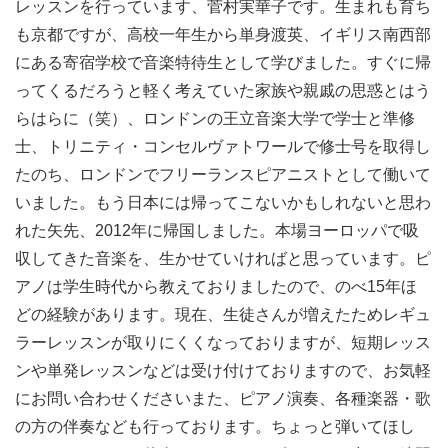
レッスンを行っています、菅村実華子です。生まれも育ち
も京都ですが、高校一年生から単身渡英、イギリス南西部
にある寄宿学校で音楽特待生として学びました。すぐに帰
ってくるだろうと軽く考えていた家族や親戚の思惑とはう
らはらに（笑）、ロンドンの王立音楽大学で学士と準修
士、トリニティ・コンセルヴァトワールで修士号を取得し
たのち、ロンドンでフリーランスピアニストとして働いて
いました。もう日本には帰ってこないかもしれないと思わ
れた矢先、2012年に帰国しました。本場ヨーロッパで吸
収してきた音楽を、生かせていければと思っています。ピ
アノは学生時代から教えておりましたので、のべ15年ほ
どの経験があります。現在、生徒さんが増えたためレギュ
ラーレッスンが取りにくくなっておりますが、短期レッス
ンや単発レッスンなどは受け付けておりますので、お気軽
にお問い合わせくださいまた、ピアノ演奏、各種楽器・歌
の方の伴奏なども行っております。ちょっと弾いてほし