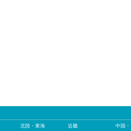
北陸・東海
近畿
中国・