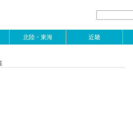
北陸・東海
近畿
覧