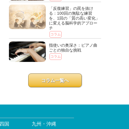
「反復練習」の罠を抜け
る：100回の無駄な練習
を、1回の「質の高い変化」
に変える脳科学的アプロー
チ
コラム
指使いの奥深さ：ピアノ曲
ごとの独自な挑戦
コラム
コラム一覧へ
四国
九州・沖縄