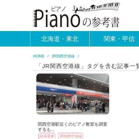
北海道・東北
関東・甲信
HOME
JR関西空港線
「JR関西空港線」タグを含む記事一
関西空港駅近くのピアノ教室を調査
するも…
南海電車
JR関西空港線